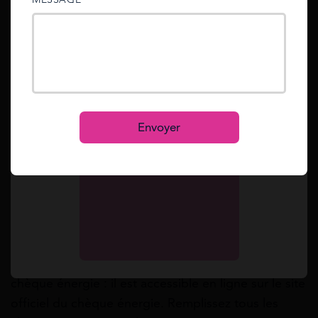
sent to your email address.
pourraient voir leur puissance réduite jusqu’à 1 kVA
en cas de factures impayées.
Mot de passe oublié ?
Reset
Que faire en cas de problème avec votre
Se connecter
fournisseur ?
S’inscrire
En cas de problème avec votre fournisseur
Envoyer
concernant l’utilisation du chèque énergie, vous
pouvez, tout d’abord, essayer de
résoudre le
problème directement avec le service client de
votre fournisseur
. Contactez-les par téléphone ou
par écrit pour expliquer la situation et demander
une résolution. Si le problème persiste, vous
pouvez utiliser le formulaire de réclamation du
chèque énergie : il est accessible en ligne sur le site
officiel du chèque énergie. Remplissez tous les