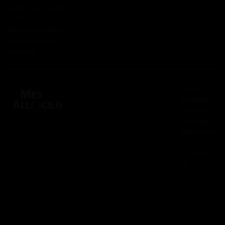
Aides à la santé
AAH
Bourse étudiant
Aide mobilité
Lexique
2 rue
Panhard
91830 Le
Coudray
Montceaux
01 84 80
37 31