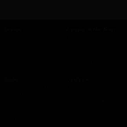
Services
A propos de Mes Allocs
Accueil
Qui sommes-nous ?
Simulation gratuite
FAQ
Demande de rappel
Avis clients
Comment ça marche ?
Blog
Cashback
Recrutement
Nous contacter
Guides
Conditions
Coordonnées des CAF
Mentions légales
Prêts CAF
CGUV
RSA
Politique de confidentialité
Prime d’activité
Politique de cookies
Chômage
Plan du site
Allocations familiales
Aide au logement