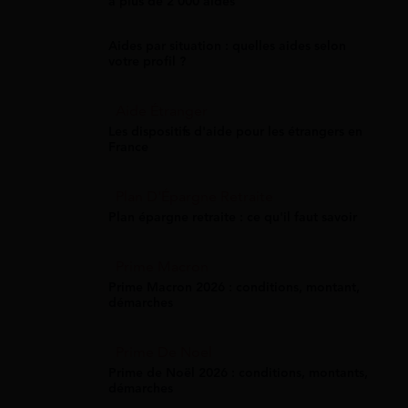
à plus de 2 000 aides
Aides par situation : quelles aides selon
votre profil ?
Aide Étranger
Les dispositifs d'aide pour les étrangers en
France
Plan D'Épargne Retraite
Plan épargne retraite : ce qu'il faut savoir
Prime Macron
Prime Macron 2026 : conditions, montant,
démarches
Prime De Noel
Prime de Noël 2026 : conditions, montants,
démarches