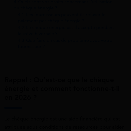
4
Quels sont vos droits concernant l’utilisation
du chèque énergie ?
4.1
Les fournisseurs peuvent-ils refuser le
paiement par chèque énergie ?
4.2
Le chèque énergie est-il accepté pendant
la trêve hivernale ?
4.3
Que faire en cas de problème avec votre
fournisseur ?
Rappel : Qu’est-ce que le chèque
énergie et comment fonctionne-t-il
en 2026 ?
Le chèque énergie est une aide financière qui est
attribuée sous conditions de ressources pour aider