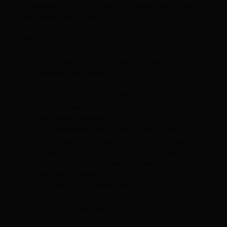
1
Rappel : Qu’est-ce que le chèque énergie et
comment fonctionne-t-il en 2026 ?
2
À quelle adresse envoyer votre chèque
énergie selon son fournisseur ?
2.1
Chèque énergie et EDF
2.1.1
Quelle est l’adresse pour envoyer le
chèque énergie EDF ?
2.1.2
Où envoyer une réclamation
concernant le chèque énergie avec EDF ?
2.1.3
À quelle adresse faire une réclamation
du chèque énergie ?
2.2
Chèque énergie et Total Direct Énergie
2.2.1
Quelle adresse utiliser pour envoyer le
chèque énergie à Total Direct Énergie ?
2.2.2
Comment contacter le service client
de Direct Énergie ?
2.3
Existe-t-il des adresses spécifiques pour
d’autres fournisseurs d’énergie ?
3
Que faire si vous avez envoyé votre chèque
énergie à la mauvaise adresse ?