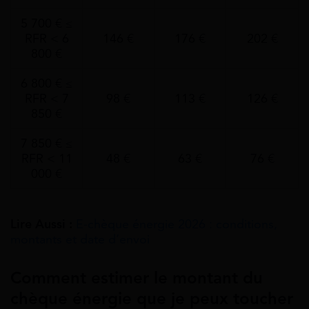
5 700 € ≤
RFR < 6
146 €
176 €
202 €
800 €
6 800 € ≤
RFR < 7
98 €
113 €
126 €
850 €
7 850 € ≤
RFR < 11
48 €
63 €
76 €
000 €
Lire Aussi :
E-chèque énergie 2026 : conditions,
montants et date d’envoi
Comment estimer le montant du
chèque énergie que je peux toucher