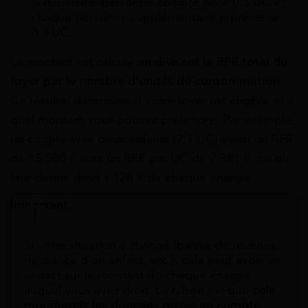
la deuxième personne compte pour 0,5 UC et
chaque personne supplémentaire représente
0,3 UC.
Le montant est calculé
en divisant le RFR total du
foyer par le nombre d’unités de consommation
.
Ce résultat détermine si votre foyer est éligible et à
quel montant vous pouvez prétendre. Par exemple,
un couple avec deux enfants (2,1 UC) ayant un RFR
de 15 500 € aura un RFR par UC de 7 381 €, ce qui
leur donne droit à 126 € de chèque énergie.
Important
Si votre situation a changé (baisse de revenus,
naissance d’un enfant, etc.), cela peut avoir un
impact sur le montant du chèque énergie
auquel vous avez droit. La raison est que
cela
modifierait les données prises en compte