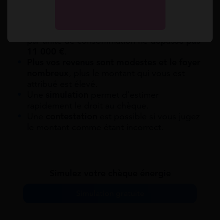
la composition du foyer, calculée en unités
de consommation.
Il est accessible aux ménages dont le RFR
par unité de consommation ne
dépasse pas
11 000 €
.
Plus vos revenus sont modestes et le foyer
nombreux
, plus le montant qui vous est
attribué est élevé.
Une
simulation
permet d’estimer
rapidement le droit au chèque.
Une
contestation
est possible si vous jugez
le montant comme étant incorrect.
Simulez votre chèque énergie
Simulation gratuite