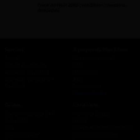
Prime de Noël 2026 : conditions, montants,
démarches
Services
A propos de Mes Allocs
Accueil
Qui sommes-nous ?
Simulation gratuite
FAQ
Demande de rappel
Avis clients
Comment ça marche ?
Blog
Cashback
Recrutement
Nous contacter
Guides
Conditions
Coordonnées des CAF
Mentions légales
Prêts CAF
CGUV
RSA
Politique de confidentialité
Prime d’activité
Politique de cookies