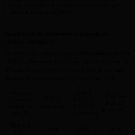
pour déterminer le montant de votre chèque
énergie et votre éligibilité.
Quels sont les différents montants du
chèque énergie ?
Le
barème du chèque énergie
2026 varie entre 48 €
et 277 €. Plus vos revenus sont faibles et le nombre
d’unités de consommation élevé, plus le montant
du chèque que vous toucherez est important.
Revenu
entre 1
2 UC ou
fiscal de
1 UC (1
UC et 2
plus (3+
référence
personne)
UC (2-3
personnes)
par UC
personnes)
RFR < 5
194 €
240 €
277 €
700 €