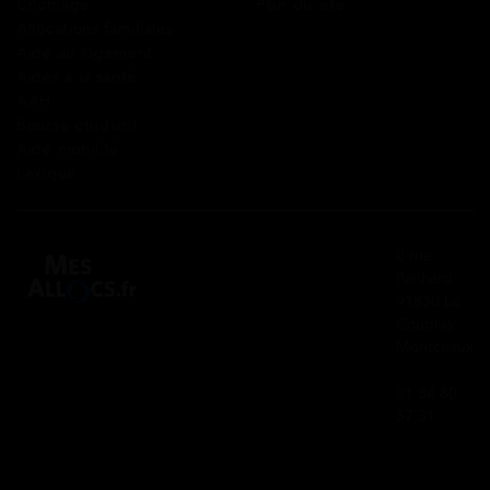
Chômage
Plan du site
Allocations familiales
Aide au logement
Aides à la santé
AAH
Bourse étudiant
Aide mobilité
Lexique
2 rue
Panhard
91830 Le
Coudray
Montceaux
01 84 80
37 31