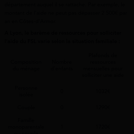
département auquel il se rattache. Par exemple, le
montant de l’aide ne peut pas dépasser 2 500€ par
an en Côtes-d’Armor.
A Lyon, le barème de ressources pour solliciter
l’aide du FSL varie selon la situation familiale :
Plafonds de
Composition
Nombre
ressources
du ménage
d'enfants
mensuelles pour
solliciter une aide
Personne
0
1032€
isolée
Couple
0
1290€
Famille
monoparentale
1
1720€
ou couple