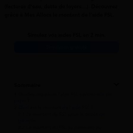
(factures d’eau, dette de loyers…). Découvrez
grâce à Mes Allocs le montant de l’aide FSL.
Simulez vos aides FSL en 2 min.
Simulation gratuite
Sommaire
1
Quelles dépenses l’aide FSL permet-elle de
payer ?
2
Quel est le montant de l’aide FSL ?
2.1
Le montant du FSL pour le dépôt de
garantie
2.2
Le montant du FSL au paiement du