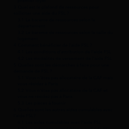
premier loyer
3
Quel est le plafond de ressources pour
solliciter une aide du FSL ?
3.1
Le barème de ressources selon le
département
3.2
Le barème de ressources selon la taille du
logement
4
Comment bénéficier de l’aide FSL ?
4.1
Les conditions d’attribution de l’aide FSL
4.2
Les modalités de versement de l’aide FSL
5
Quelles sont les démarches à faire pour une
demande de FSL ?
5.1
Vous n’êtes pas allocataire de la CAF mais
vous résidez à Paris
5.2
Vous n’êtes pas allocataire de la CAF et
vous ne résidez pas à Paris
5.3
Les pièces à fournir
6
Quelles sont les autres aides cumulables avec
l’aide FSL?
6.1
Les aides cumulables avec l’aide FSL
6.2
Les aides non-cumulables avec l’aide FSL