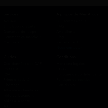
Services
A propos de Mes Allocs
Accueil
Qui sommes-nous ?
Simulation gratuite
FAQ
Demande de rappel
Avis clients
Comment ça marche ?
Blog
Cashback
Recrutement
Nous contacter
Guides
Conditions
Coordonnées des CAF
Mentions légales
Prêts CAF
CGUV
RSA
Politique de confidentialité
Prime d’activité
Politique de cookies
Chômage
Plan du site
Allocations familiales
Aide au logement
Aides à la santé
AAH