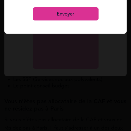
S’inscrire
Vous n’êtes pas allocataire de la CAF mais
Envoyer
vous résidez à Paris
Si vous n’êtes pas allocataire de la CAF (Caisse
d’Allocations Familiales) mais vous résidez à Paris,
vous pouvez former une
demande d’aide FSL
auprès des services suivants :
Le CASVP (Centre d’action sociale de la ville de
Paris)
Les SSP (Services sociaux polyvalents)
Le point conseil budget
Vous n’êtes pas allocataire de la CAF et vous
ne résidez pas à Paris
Si vous n’êtes pas allocataire de la CAF et vous ne
résidez pas à Paris, il faut s’adresser à un des deux