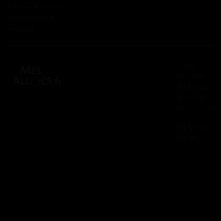
Bourse étudiant
Aide mobilité
Lexique
2 rue
Panhard
91830 Le
Coudray
Montceaux
01 84 80
37 31