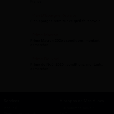
France
Plan D'Épargne Retraite
Plan épargne retraite : ce qu'il faut savoir
Prime Macron
Prime Macron 2026 : conditions, montant,
démarches
Prime De Noel
Prime de Noël 2026 : conditions, montants,
démarches
Services
A propos de Mes Allocs
Accueil
Qui sommes-nous ?
Simulation gratuite
FAQ