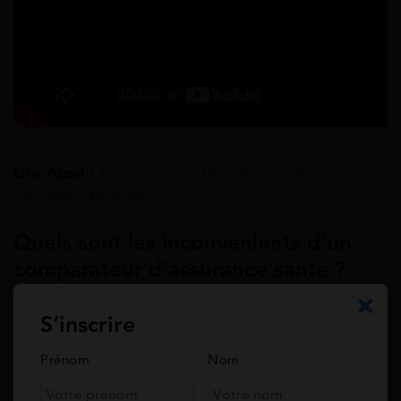
Lire Aussi :
Assurance santé senior : tarifs,
formules, garanties
Quels sont les inconvénients d’un
comparateur d’assurance santé ?
S’inscrire
Les inconvénients d’un comparateur
Prénom
Nom
d’assurance santé