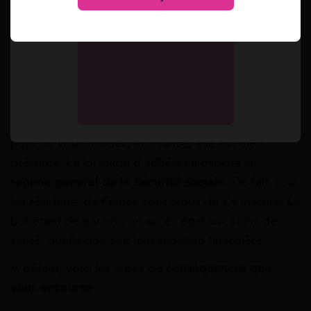
Les conséquences en cas de défaut
d’assurance santé
Le défaut d’assurance santé, autrement dit le fait de
ne pas avoir souscrit d’assurance santé peut
entraîner de nombreuses conséquences. Bien que
l’obligation d’avoir une assurance santé dépend du
pays où vous résidez, en France, elle est bien
présente. La loi exige d’adhérer a minima au
régime général de la Sécurité sociale.
De fait, tous
les résidents de France sont tenus de s’y inscrire. Le
but étant de garantir un accès égal aux soins de
santé, quelle que soit leur situation financière.
A défaut, voici les types de
conséquences que
vous encourez
: