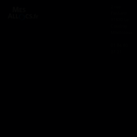
2 rue
Panhard
91830 Le
Coudray
Montceaux
01 84 80
37 31