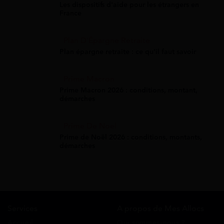
Les dispositifs d'aide pour les étrangers en
France
Plan D'Épargne Retraite
Plan épargne retraite : ce qu'il faut savoir
Prime Macron
Prime Macron 2026 : conditions, montant,
démarches
Prime De Noel
Prime de Noël 2026 : conditions, montants,
démarches
Services
A propos de Mes Allocs
Accueil
Qui sommes-nous ?