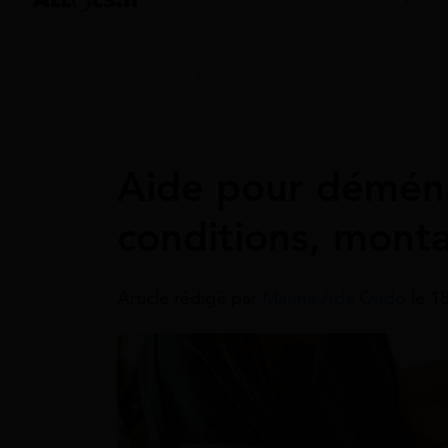
Accueil
>
Guides
>
Aide pour déménagem
Aide Pour Déménagement
Aide pour démén
conditions, mont
Article rédigé par
Marina Ada Ondo
le 1