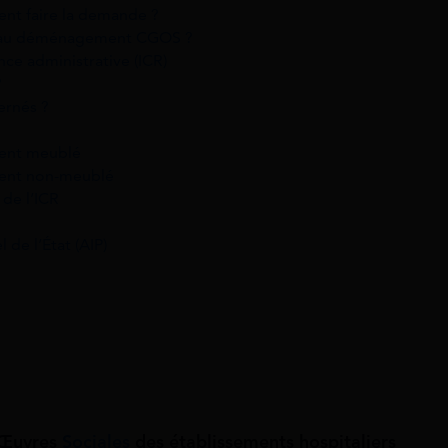
t faire la demande ?
de au déménagement CGOS ?
e administrative (ICR)
?
ernés ?
ment meublé
ment non-meublé
 de l’ICR
 de l’État (AIP)
 Œuvres
Sociales
des établissements hospitaliers