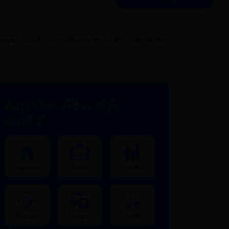
ager CGOS : conditions, montant, demande
À quelles aides ai-je
droit ?
Logement
Travail
Famille
Énergie
Transport
Santé