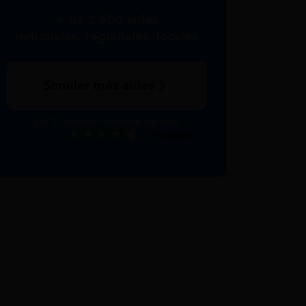
+ de 2 500 aides
nationales, régionales, locales
Simuler mes aides
267 € reçus en moyenne par mois
Excellent
Voir nos avis Trustpilot