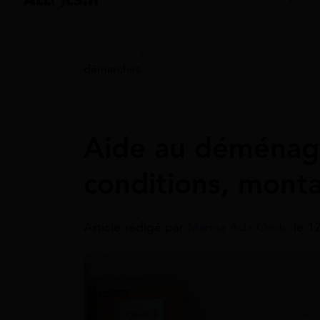
Accueil
>
Guides
>
Aide pour déménagem
démarches
Aide Pour Déménagement
Aide au déména
conditions, mont
Article rédigé par
Marina Ada Ondo
le 1