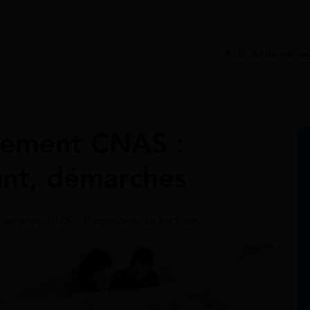
ent
>
Aide déménagement + organisme
>
Aide au déménag
gement CNAS :
ant, démarches
2 janvier 2026 - 8 minutes de lecture