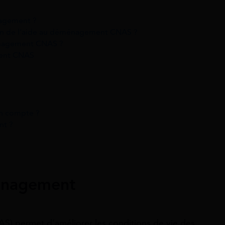
nagement ?
tion de l’aide au déménagement CNAS ?
énagement CNAS ?
ment CNAS
 en compte ?
nt ?
ménagement
S) permet d’améliorer les conditions de vie des