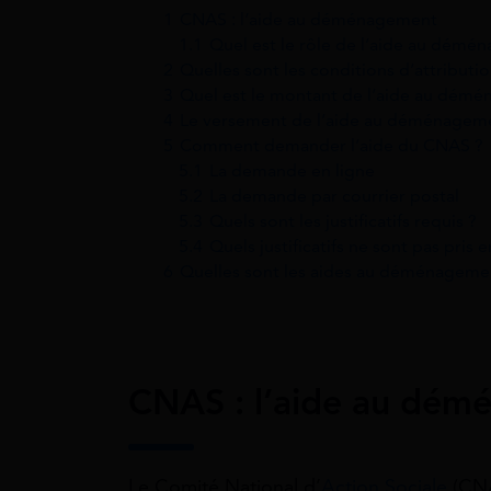
1
CNAS : l’aide au déménagement
1.1
Quel est le rôle de l’aide au démé
2
Quelles sont les conditions d’attribu
3
Quel est le montant de l’aide au dém
4
Le versement de l’aide au déménage
5
Comment demander l’aide du CNAS ?
5.1
La demande en ligne
5.2
La demande par courrier postal
5.3
Quels sont les justificatifs requis ?
5.4
Quels justificatifs ne sont pas pris
6
Quelles sont les aides au déménageme
CNAS : l’aide au dé
Le Comité National d’
Action Sociale
(CNA