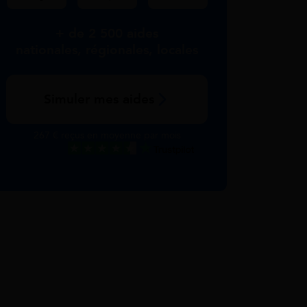
+ de 2 500 aides
nationales, régionales, locales
Simuler mes aides
267 € reçus en moyenne par mois
Excellent
Voir nos avis Trustpilot