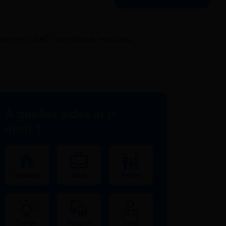
ement CNAS : conditions, montant,
À quelles aides ai-je
droit ?
Logement
Travail
Famille
Énergie
Transport
Santé