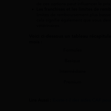
de ces options peut influencer le prix
Les franchises et les limites de re
limites de remboursement plus basses
cela signifie également que vous dev
vétérinaires.
Voici ci-dessous un tableau récapitul
mois :
Formules
Basique
Intermédiaire
Premium
Lire Aussi :
Existe-t-il des aides CAF pou