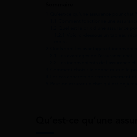
Sommaire
1
Qu‘est-ce qu‘une assurance pour chat 
1.1
Comment fonctionne une assurance
1.2
Quel est le prix d’une assurance po
1.2.1
Voici ci-dessous un tableau réc
mois :
2
Quels sont les avantages et inconvénien
2.1
Les avantages de l’assurance chat
2.2
Les inconvénients de l’assurance ch
3
Comment choisir la bonne mutuelle pou
4
Les cas concrets de remboursement et d
5
Peut-on assurer un chat qui est déjà ma
Qu
‘
est
-ce
qu
‘une
assu