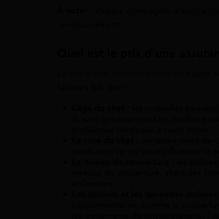
À noter
:
chaque compagnie d’assurance a
remboursement.
Quel est le prix d’une assura
Le
prix d’une assurance pour cha
t peut v
facteurs tels que :
L’âge du chat
: les mutuelles peuvent 
ils sont généralement en meilleure s
problèmes médicaux à court terme.
La race du chat
: certaines races de 
médicales, ce qui peut influencer le c
Le niveau de couverture
: les polices
niveaux de couverture, allant des fo
coûteuses.
Les options et les garanties incluses
supplémentaires, comme la couvertur
les traitements de physiothérapie, l’