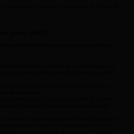
 ses propres conditions, exclusions et limites de
nce pour chat ?
arier considérablement en fonction de plusieurs
être moins chères pour les chats plus jeunes car
anté et ont moins de risques de développer des
chats sont prédisposées à certaines affections
oût de la mutuelle.
 d’assurance pour chat peuvent offrir différents
rmules de base aux formules plus complètes et
: certaines mutuelles peuvent inclure des options
e des soins préventifs, le remboursement pour
assistance en cas de perte du chat, etc. Chacune