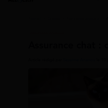
Accueil
>
Guides
>
Assurance animaux
>
A
Assurance Animaux
Assurance chat :
Article rédigé par
Sessime Ananou
le 10 