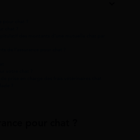
?
 pour chat ?
ur chat ?
apitulatif des montants d’une mutuelle chat par
ts de l’assurance pour chat ?
at
r votre chat ?
e prise en charge des frais vétérinaires chat
lade ?
rance
pour
chat
?