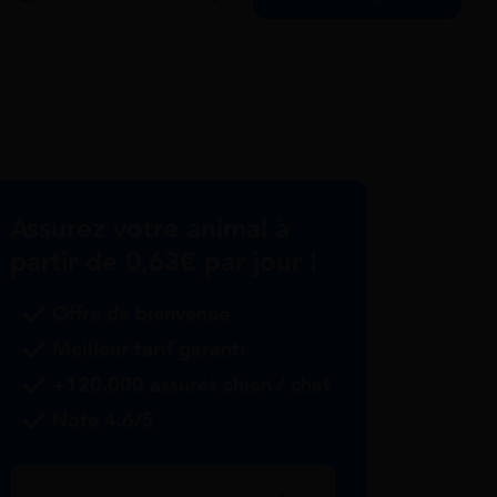
Assurez votre animal à
partir de 0,63€ par jour !
Offre de bienvenue
Meilleur tarif garanti
+120.000 assurés chien / chat
Noté 4.6/5