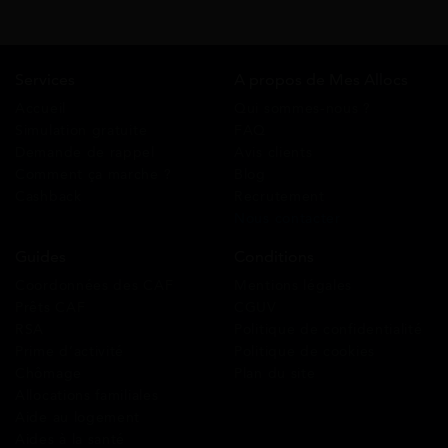
Services
A propos de Mes Allocs
Accueil
Qui sommes-nous ?
Simulation gratuite
FAQ
Demande de rappel
Avis clients
Comment ça marche ?
Blog
Cashback
Recrutement
Nous contacter
Guides
Conditions
Coordonnées des CAF
Mentions légales
Prêts CAF
CGUV
RSA
Politique de confidentialité
Prime d’activité
Politique de cookies
Chômage
Plan du site
Allocations familiales
Aide au logement
Aides à la santé