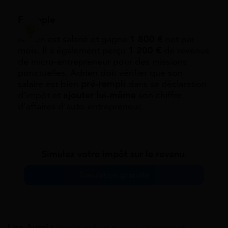
Exemple
Adrien est salarié et gagne
1 800 €
net par
mois. Il a également perçu
1 200 €
de revenus
de micro-entrepreneur pour des missions
ponctuelles. Adrien doit vérifier que son
salaire est bien
pré-rempli
dans sa déclaration
d’impôt et
ajouter lui-même
son chiffre
d’affaires d’auto-entrepreneur.
Simulez votre impôt sur le revenu.
Simulation gratuite
Lire Aussi :
Impôt enfant majeur : comment