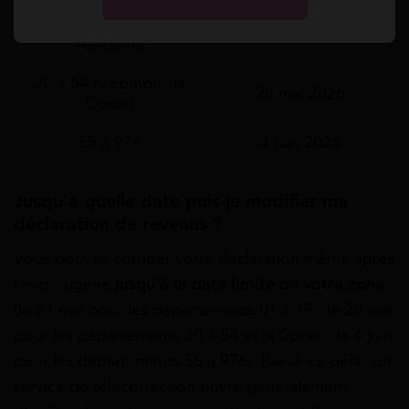
01 à 19 et non-
21 mai 2026
résidents
20 à 54 (y compris la
28 mai 2026
Corse)
55 à 976
4 juin 2026
Jusqu’à quelle date puis-je modifier ma
déclaration de revenus ?
Vous pouvez corriger votre déclaration même après
l’avoir signée
jusqu’à la date limite de votre zone
(le 21 mai pour les départements 01 à 19 ; le 28 mai
pour les départements 20 à 54 et la Corse ; le 4 juin
pour les départements 55 à 976). Passé ce délai, un
service de télécorrection ouvre généralement