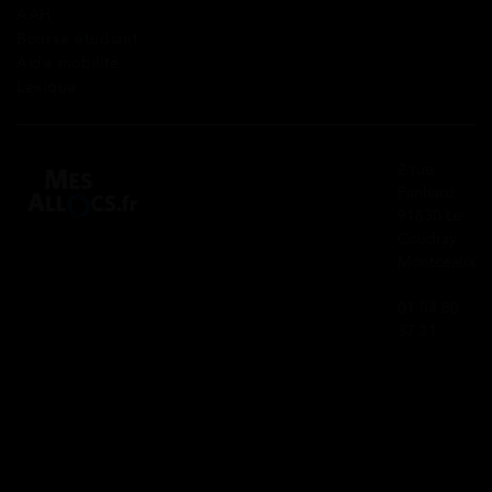
AAH
Bourse étudiant
Aide mobilité
Lexique
2 rue
Panhard
91830 Le
Coudray
Montceaux
01 84 80
37 31