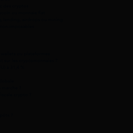
ec des cryptos
ecoin ou monnaie fiat
g, lending, airdrops ou mining
 non-imposables
s wallets ou plateformes
t sur les cryptomonnaies ?
FU) à 31,4 %
globale
a marche ?
iscale crypto ?
pôts ?
e