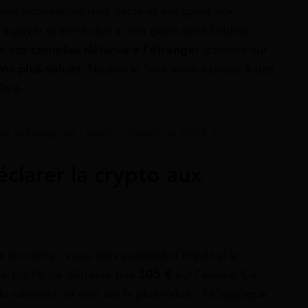
ions imposables doit déclarer ses gains aux
payer (c’est-à-dire si vos gains sont faibles),
er vos comptes détenus à l’étranger
(comme sur
vos plus-values
. Ne pas le faire vous expose à des
laré.
es ménagères : quel montant en 2026 ?
clarer la crypto aux
te la même : vous êtes exonéré d’impôt si le
re profit) ne dépasse pas
305 €
sur l’année. Ce
e cession), et non sur la plus‑value ; il s’applique