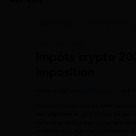
Accueil
>
Guides
>
Impôt sur le revenu
>
Impôt Sur Le Revenu
Impôts crypto 2026
imposition
Article rédigé par
Camille Jouanne
le 4 
Vous avez investi dans les actifs numér
sont imposées
en 2026 ? Entre les gains, 
facile de se sentir perdu au moment de la
simplement les règles de la fiscalité en 2