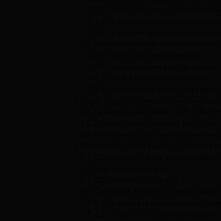
3.1.2
L’achat de biens ou services av
3.1.3
La conversion crypto vers stabl
3.1.4
Le cas des gains issus du stakin
3.2
Les opérations de cryptomonnaies
3.2.1
L’achat de cryptomonnaies
3.2.2
La simple détention de crypto
3.2.3
Les échanges crypto-crypto
3.2.4
Les transferts entre ses propre
4
Impôt crypto : comment calculer l’impô
4.1
Le régime par défaut : la Flat Tax (P
4.2
L’option pour le barème progressif
4.3
Formule de calcul de la plus-value 
5
Déclaration impôt crypto : comment ç
5.1
Quand dois-je faire ma déclaration f
5.2
Que dois-je déclarer ?
5.3
Quel formulaire remplir ?
5.4
Comment déclarer la crypto aux im
5.4.1
Le cas de la déclaration en lign
5.4.2
Le cas de la déclaration papier