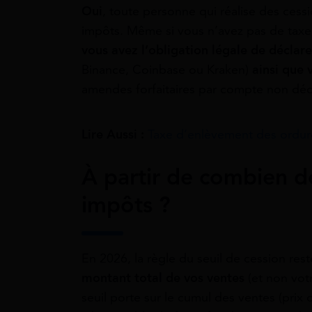
Oui
, toute personne qui réalise des cess
impôts. Même si vous n’avez pas de taxe à 
vous avez l’obligation légale de déclar
Binance, Coinbase ou Kraken)
ainsi que 
amendes forfaitaires par compte non déc
Lire Aussi :
Taxe d’enlèvement des ordur
À partir de combien dé
impôts ?
En 2026, la règle du seuil de cession res
montant total de vos ventes
(et non vot
seuil porte sur le cumul des ventes (prix d