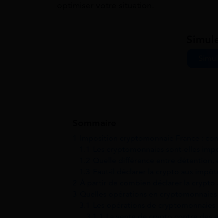
optimiser votre situation.
Simul
Simul
Sommaire
1
Imposition cryptomonnaie France : co
1.1
Les cryptomonnaies sont-elles imp
1.2
Quelle différence entre détention,
1.3
Faut-il déclarer la crypto aux impôt
2
À partir de combien déclarer la crypto
3
Quelles opérations en cryptomonnaies
3.1
Les opérations de cryptomonnaies
3.1.1
La vente de crypto contre des 