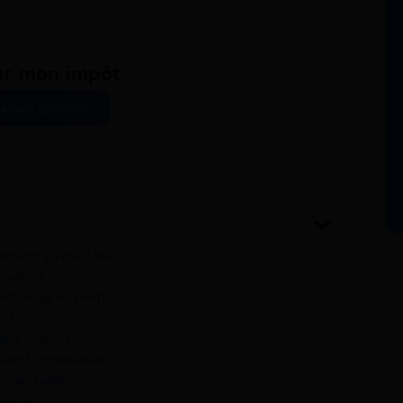
er mon impôt
ation gratuite
mment ça marche ?
osables ?
 échange et vente ?
s ?
 aux impôts ?
 sont imposables ?
 imposables
euros