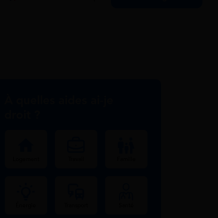
À quelles aides ai-je
droit ?
Logement
Travail
Famille
Énergie
Transport
Santé