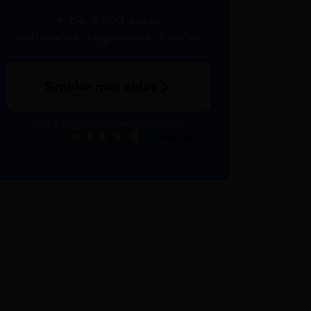
+ de 2 500 aides
nationales, régionales, locales
Simuler mes aides
267 € reçus en moyenne par mois
Excellent
Voir nos avis Trustpilot