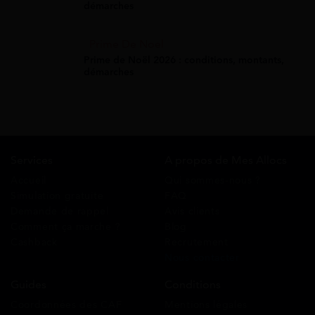
démarches
Prime De Noel
Prime de Noël 2026 : conditions, montants,
démarches
Services
A propos de Mes Allocs
Accueil
Qui sommes-nous ?
Simulation gratuite
FAQ
Demande de rappel
Avis clients
Comment ça marche ?
Blog
Cashback
Recrutement
Nous contacter
Guides
Conditions
Coordonnées des CAF
Mentions légales