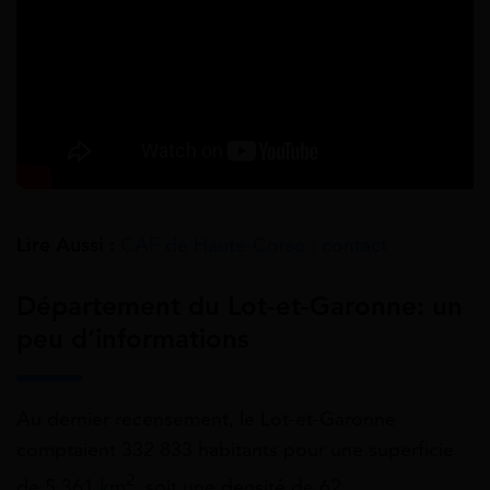
Lire Aussi :
CAF de Haute-Corse : contact
Département du Lot-et-Garonne: un
peu d’informations
Au dernier recensement, le Lot-et-Garonne
comptaient 332 833 habitants pour une superficie
2
de 5 361 km
, soit une densité de 62