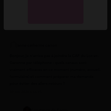
Vos questions
anne-catherine carron
Bonjour, je n’arrive pas à joindre la CAF du Lot-et-
Garonne par téléphone : quels canaux sont
vraiment efficaces en ce moment (numéro, accueil,
formulaire) et comment préparer ma demande
pour éviter des allers-retours ?
30 juin 2026 à 16:15
Constance de Cagny