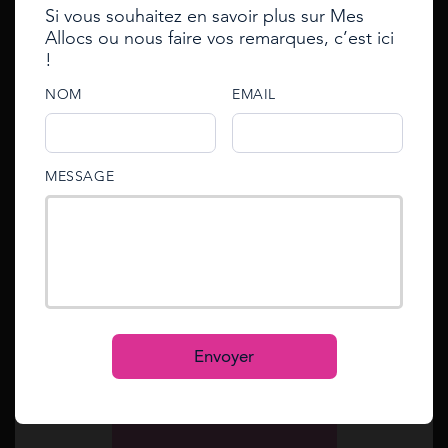
Si vous souhaitez en savoir plus sur Mes
Annuler la réponse
Email
Allocs ou nous faire vos remarques, c’est ici
Se connecter
!
Enter your e-mail to reset
Votre Email
password
e-mail
NOM
EMAIL
e-mail
Votre question*
An email with an account activation link has been
password
MESSAGE
sent to your email address.
Mot de passe oublié ?
Reset
Se connecter
S’inscrire
Envoyer