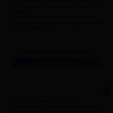
brut horaire non travaillé, soit environ
72 %
du salaire net horaire, avec un minimum
garanti.
Les droits sociaux sont
maintenus
et ils
peuvent être
cumulés
avec d’autres revenus
sous conditions.
Simulez toutes vos Aides en 2 min.
Simulation gratuite
Notre équipe rédactionnelle est
constamment à la recherche des dernieres
actualités, mises à jours et réformes au sujet