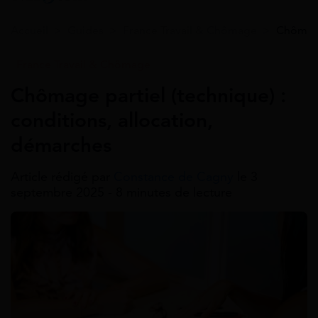
Accueil
>
Guides
>
France Travail & Chômage
>
Chômage 
France Travail & Chômage
Chômage partiel (technique) :
conditions, allocation,
démarches
Article rédigé par
Constance de Cagny
le 3
septembre 2025 - 8 minutes de lecture