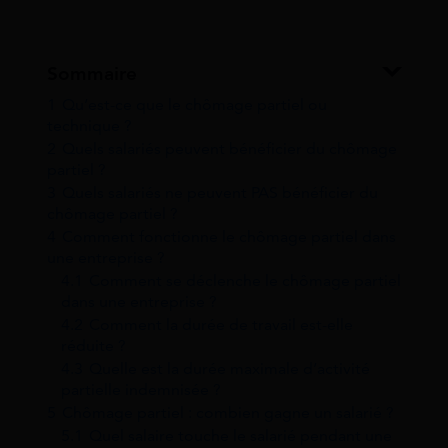
Sommaire
1
Qu’est-ce que le chômage partiel ou
technique ?
2
Quels salariés peuvent bénéficier du chômage
partiel ?
3
Quels salariés ne peuvent PAS bénéficier du
chômage partiel ?
4
Comment fonctionne le chômage partiel dans
une entreprise ?
4.1
Comment se déclenche le chômage partiel
dans une entreprise ?
4.2
Comment la durée de travail est-elle
réduite ?
4.3
Quelle est la durée maximale d’activité
partielle indemnisée ?
5
Chômage partiel : combien gagne un salarié ?
5.1
Quel salaire touche le salarié pendant une