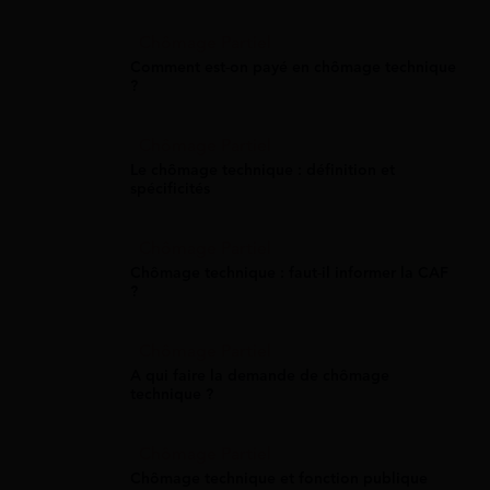
Chômage Partiel
Comment est-on payé en chômage technique
?
Chômage Partiel
Le chômage technique : définition et
spécificités
Chômage Partiel
Chômage technique : faut-il informer la CAF
?
Chômage Partiel
A qui faire la demande de chômage
technique ?
Chômage Partiel
Chômage technique et fonction publique