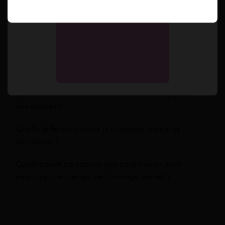
Dans quel cas nous ne pouvons pas percevoir les
indemnités de chômage partiel ?
La clause de confidentialité est-elle présente sur
tout les contrats ?
Quelles sont les sanctions en cas de non respect
des clauses ?
Quelle différence entre le chômage partiel et
technique ?
Quelles sont les actions que peut mener mon
employeur en temps de chômage partiel ?