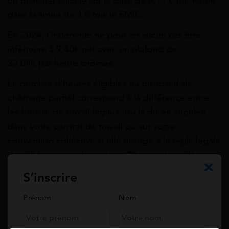
un plancher calculé sur la base de
8,11 €
par heure,
dans la limite de 4,5 fois le SMIC.
En 2024, l’indemnité ne peut en aucun cas être
inférieure à 9.40€ net avec un plafond de
32.08€
par heure chômée.
Le nombre d’heures éligibles au dispositif de
chômage partiel correspond à la différence entre
les horaire de travail légaux (ou la durée stipulée
dans votre contrat de travail ou sur votre
convention collective si elle déroge à la règle légale
des 35 heures) et le nombre d’heures travaillées sur
la période de chômage partiel.
S’inscrire
A la fin de son contrat, un salarié peut avoir droit à
Prénom
Nom
une indemnité compensatrice de congés payés.