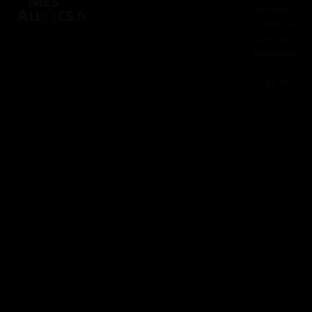
Panhard
91830 Le
Coudray
Montceaux
01 84 80
37 31