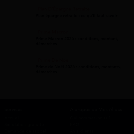
Plan D'Épargne Retraite
Plan épargne retraite : ce qu'il faut savoir
Prime Macron
Prime Macron 2026 : conditions, montant,
démarches
Prime De Noel
Prime de Noël 2026 : conditions, montants,
démarches
Services
A propos de Mes Allocs
Accueil
Qui sommes-nous ?
Simulation gratuite
FAQ
Demande de rappel
Avis clients