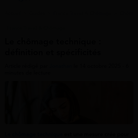
Accueil
>
Guides
>
France Travail & Chômage
>
Chômage
France Travail & Chômage
Le chômage technique :
définition et spécificités
Article rédigé par
Jonathan
le 14 octobre 2025 - 6
minutes de lecture
Le chômage technique
est une mesure crée pour