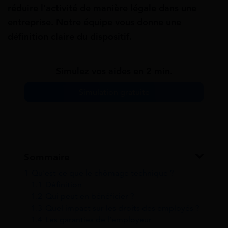
réduire l’activité de manière légale dans une
entreprise. Notre équipe vous donne une
définition claire du dispositif.
Simulez vos aides en 2 min.
Simulation gratuite
Sommaire
1
Qu’est-ce que le chômage technique ?
1.1
Définition
1.2
Qui peut en bénéficier ?
1.3
Quel impact sur les droits des employés ?
1.4
Les garanties de l’employeur