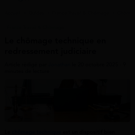
Accueil
>
Guides
>
France Travail & Chômage
>
Chômage
France Travail & Chômage
Le chômage technique en
redressement judiciaire
Article rédigé par
Jonathan
le 20 octobre 2025 - 9
minutes de lecture
Le
chômage technique
est un dispositif bien