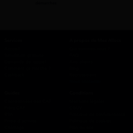
démarches
Services
A propos de Mes Allocs
Accueil
Qui sommes-nous ?
Simulation gratuite
FAQ
Demande de rappel
Avis clients
Comment ça marche ?
Blog
Cashback
Recrutement
Nous contacter
Guides
Conditions
Coordonnées des CAF
Mentions légales
Prêts CAF
CGUV
RSA
Politique de confidentialité
Prime d’activité
Politique de cookies
Chômage
Plan du site