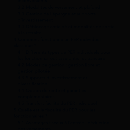
inconvénients
3.2
Modalités de versement et plafond
3.3
Gestion de l’épargne et supports
d’investissement
3.4
Déblocage anticipé et modalités de sortie
à la retraite
4
Comment fonctionne un PER individuel
classique ?
4.1
Différents types de PER individuels pour
les fonctionnaires : assurantiel et bancaire
4.2
Modes de gestion : gestion libre et
gestion pilotée
4.3
Supports d’investissement et
diversification
4.4
Option de rente et garanties
complémentaires
4.5
Transfert facilité du PER individuel
5
Quelle est la fiscalité du PER pour les
fonctionnaires ?
5.1
Avantages fiscaux à l’entrée : déduction
des versements