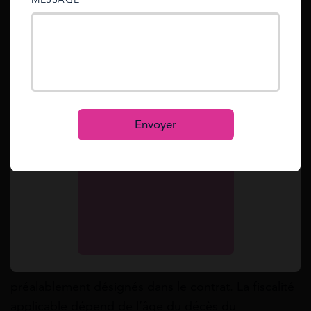
sent to your email address.
Avantages fiscaux à la sortie : imposition de
la rente et du capital
Mot de passe oublié ?
Reset
Au moment de votre départ à la retraite, la rente
viagère issue de votre PER est imposable au titre
Se connecter
de l’impôt sur le revenu, dans la catégorie des
S’inscrire
Envoyer
pensions de retraite. Si vous choisissez une sortie
en capital, il sera soumis au PFU de 12,8 % et aux
prélèvements sociaux de 17,2 %.
Fiscalité en cas de décès : transmission du
PER pour un fonctionnaire
En cas de décès du titulaire d’un PER, le capital ou
la rente sont transmis aux bénéficiaires
préalablement désignés dans le contrat. La fiscalité
applicable dépend de l’âge du décès du