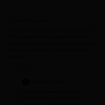
christianne cormier
Je suis fonctionnaire et je me tâte pour ouvrir un
PER en complément de ma pension. En cas de
départ à la retraite anticipée ou de changement de
statut, je peux récupérer l’argent sans trop de
pénalités ?
16 juillet 2026 à 10:05
Constance de Cagny
Bonjour Christianne, le PER est en
principe bloqué jusqu’à la retraite, y
compris en cas de départ anticipé ou de