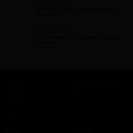
Prime Macron
Prime Macron 2026 : conditions, montant,
démarches
Prime De Noel
Prime de Noël 2026 : conditions, montants,
démarches
Services
A propos de Mes Allocs
Accueil
Qui sommes-nous ?
Simulation gratuite
FAQ
Demande de rappel
Avis clients
Comment ça marche ?
Blog
Cashback
Recrutement
Nous contacter
Guides
Conditions