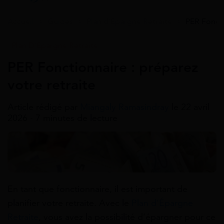
Accueil
>
Guides
>
Plan d'Épargne Retraite
>
PER Foncti
Plan D'Épargne Retraite
PER Fonctionnaire : préparez
votre retraite
Article rédigé par
Miangaly Ramasindray
le 22 avril
2026 - 7 minutes de lecture
En tant que fonctionnaire, il est important de
planifier votre retraite. Avec le
Plan d’Épargne
Retraite
, vous avez la possibilité d’épargner pour ce