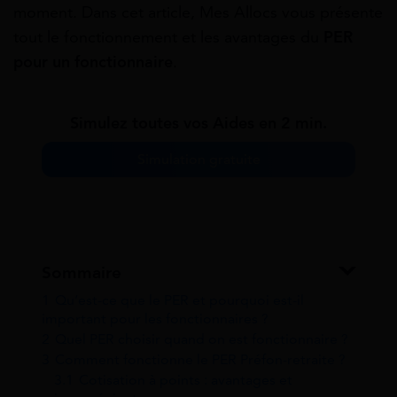
moment. Dans cet article, Mes Allocs vous présente
tout le fonctionnement et les avantages du
PER
pour un fonctionnaire
.
Simulez toutes vos Aides en 2 min.
Simulation gratuite
Sommaire
1
Qu’est-ce que le PER et pourquoi est-il
important pour les fonctionnaires ?
2
Quel PER choisir quand on est fonctionnaire ?
3
Comment fonctionne le PER Préfon-retraite ?
3.1
Cotisation à points : avantages et