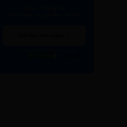
+ de 2 500 aides
nationales, régionales, locales
Simuler mes aides
267 € reçus en moyenne par mois
Excellent
Voir nos avis Trustpilot