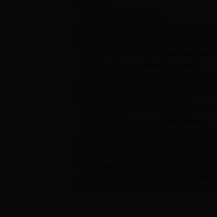
2.1
Les fonds en euros
2.2
Les unités de compte
3
Quel est le rendement moyen du PER e
4
Comment optimiser le rendement de s
4.1
Choisir un PER avec des frais peu é
4.2
Diversifier ses investissements
4.3
Mode de gestion du PER pour un m
5
Quelles sont les erreurs à éviter pour
5.1
Négliger les frais du contrat
5.2
Ne pas diversifier suffisamment se
5.3
Mal choisir son profil de risque
5.4
Ne pas adapter sa stratégie d’inve
6
PER et fiscalité : quel impact sur le re
6.1
Déduction fiscale des versements :
6.2
Impact de la tranche marginale d’i
6.3
Fiscalité à la sortie : sortie en capit
7
Comment choisir le meilleur PER pour s