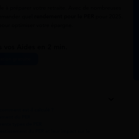
e à préparer votre retraite. Avec de nombreuses
 demander quel
rendement pour le PER
pour 2025.
 pour optimiser votre épargne.
s vos Aides en 2 min.
ation gratuite
comment est-il calculé ?
ndement du PER
érents types de PER
vestissement du PER et leur impact sur le