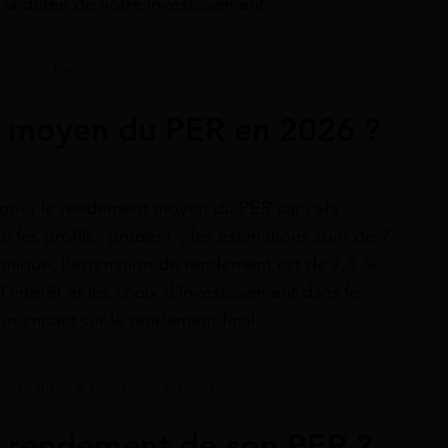
 la durée de votre investissement.
argne Retraite ?
t moyen du PER en 2026 ?
cis pour le rendement moyen du PER car cela
r les profils “prudent”, les estimations sont de 2
amique, l’estimation de rendement est de 7,5 %.
intérêt et les choix d’investissement dans le
un impact sur le rendement final.
us aide à préparer votre retraite ?
 rendement de son PER ?