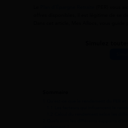
Le
Plan d’Épargne Retraite
(PER) vous aid
offres disponibles, il est légitime de se
Dans cet article, Mes Allocs, vous guide
Simulez toute
Simul
Sommaire
1
Qu’est-ce que le rendement du PER et 
1.1
Les facteurs qui influencent le re
1.2
Calcul du rendement selon les diff
2
Quels sont les différents supports d’in
rendement ?