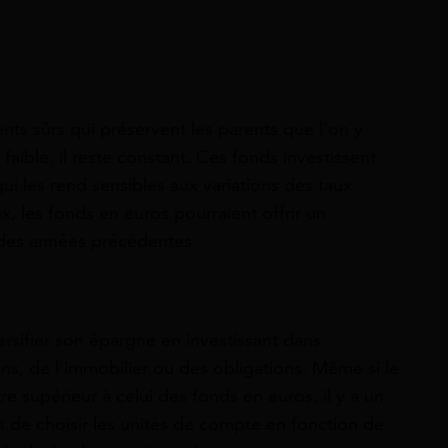
nts sûrs qui préservent les parents que l’on y
aible, il reste constant. Ces fonds investissent
ui les rend sensibles aux variations des taux
x, les fonds en euros pourraient offrir un
 des années précédentes.
rsifier son épargne en investissant dans
ns, de l’immobilier ou des obligations. Même si le
 supérieur à celui des fonds en euros, il y a un
nt de choisir les unités de compte en fonction de