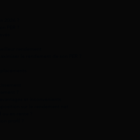
n 2026 ?
on PER ?
levés
eilleur rendement
 maximiser le rendement de son PER ?
s placements
stissement
ndement ?
 avantages et inconvénients
mposition sur le rendement net
al ou en rente ?
on profil ?