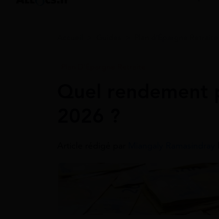
Accueil
>
Guides
>
Plan d'Épargne Retraite
Plan D'Épargne Retraite
Quel rendement p
2026 ?
Article rédigé par
Miangaly Ramasindray