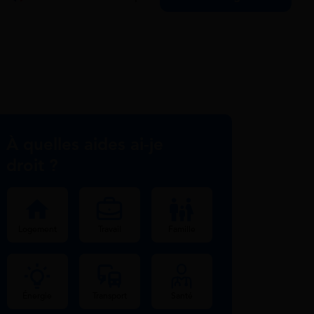
À quelles aides ai-je
droit ?
Logement
Travail
Famille
Énergie
Transport
Santé