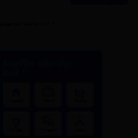
Engagement Jeune (CEJ) ?
À quelles aides ai-je
droit ?
Logement
Travail
Famille
Énergie
Transport
Santé