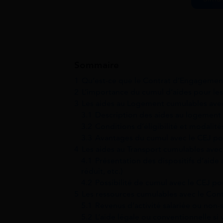
Sommaire
1
Qu’est-ce que le Contrat d’Engagemen
2
L’importance du cumul d’aides pour les
3
Les aides au Logement cumulables ave
3.1
Description des aides au logement (
3.2
Conditions d’éligibilité et modali
3.3
Avantages du cumul avec le CEJ pou
4
Les aides au Transport cumulables ave
4.1
Présentation des dispositifs d’aide 
réduit, etc.)
4.2
Possibilité de cumul avec le CEJ po
5
Les ressources cumulables avec le Co
5.1
Revenus d’activité salariée ou non-s
5.2
L’aide légale ou conventionnelle si v