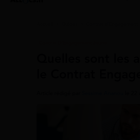
Accueil
>
Guides
>
Contrat d'Engagement
Contrat D'Engagement Jeune
Quelles sont les 
le Contrat Engag
Article rédigé par
Sessime Ananou
le 22 