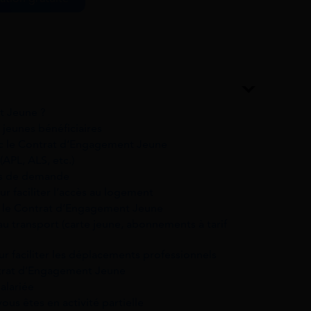
t Jeune ?
 jeunes bénéficiaires
c le Contrat d’Engagement Jeune
APL, ALS, etc.)
tés de demande
r faciliter l’accès au logement
c le Contrat d’Engagement Jeune
au transport (carte jeune, abonnements à tarif
ur faciliter les déplacements professionnels
ntrat d’Engagement Jeune
alariée
ous êtes en activité partielle