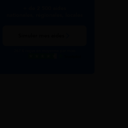
+ de 2 500 aides
nationales, régionales, locales
Simuler mes aides
267 € reçus en moyenne par mois
Excellent
Voir nos avis Trustpilot