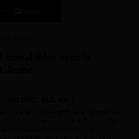
 l’AIJ et le CEJ ?
 cumulables avec le
t Jeune
ment (APL, ALS, etc.)
st une aide financière attribuée en fonction des
, destinée à réduire le montant du loyer ou des
Logement Social (ALS) fonctionne sur le même
e pouvant bénéficier de l’APL en raison de leur