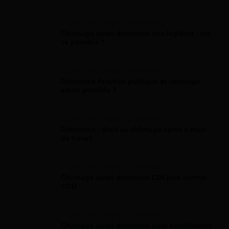
Chômage Après Démission
Chômage après démission non légitime : est-
ce possible ?
Chômage Après Démission
Démission fonction publique et chômage :
est-ce possible ?​
Chômage Après Démission
Démission : droit au chômage après 6 mois
de travail
Chômage Après Démission
Chômage après démission CDI puis contrat
CDD
Chômage Après Démission
Chômage après démission pour harcèlement