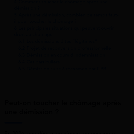
4
Comment toucher le chômage après une
démission ?
5
Après une démission, combien de temps faut-
il pour toucher le chômage ?
6
Les principales situations qui peuvent ouvrir
droit au chômage
6.1
Les démissions dites “légitimes”
6.2
Projet de reconversion professionnelle
6.3
Démission en cours d’indemnisation
6.4
Cas particuliers
6.5
Démission suite à réexamen par l’IPR
Peut-on toucher le chômage après
une démission ?
En 2026, une démission n’ouvre en principe pas