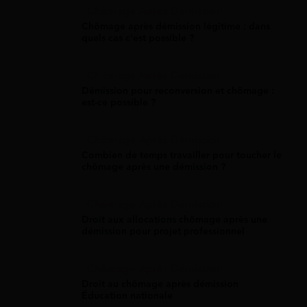
Chômage Après Démission
Chômage après démission légitime : dans
quels cas c'est possible ?​
Chômage Après Démission
Démission pour reconversion et chômage :
est-ce possible ?
Chômage Après Démission
Combien de temps travailler pour toucher le
chômage après une démission ?
Chômage Après Démission
Droit aux allocations chômage après une
démission pour projet professionnel
Chômage Après Démission
Droit au chômage après démission
Éducation nationale