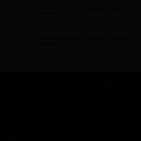
Prime Macron
Prime Macron 2026 : conditions, montant,
démarches
Prime De Noel
Prime de Noël 2026 : conditions, montants,
démarches
Services
A propos de Mes Allocs
Accueil
Qui sommes-nous ?
Simulation gratuite
FAQ
Demande de rappel
Avis clients
Comment ça marche ?
Blog
Cashback
Recrutement
Nous contacter
Guides
Conditions