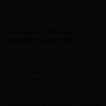
Accueil
>
Guides
>
France Travail & Chômage
>
Démissi
France Travail & Chômage
Démission et chômage :
comment toucher l’ARE ?
Article rédigé par
Constance de Cagny
le 18 juin
2026 - 7 minutes de lecture
[Mis à jour : 18/06/2026] En principe, une
démission ne permet pas de toucher le
chômage
,
car elle correspond à une rupture volontaire du
contrat de travail. Mais certaines situations peuvent
ouvrir droit à l’ARE : démission légitime,
reconversion professionnelle, démission en cours
d’indemnisation ou réexamen après 121 jours. Mes