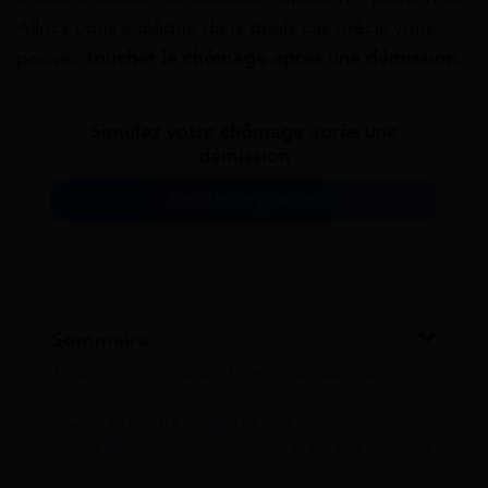
Allocs vous explique dans quels cas précis vous
pouvez
toucher le
chômage après une démission
.
Simulez votre chômage après une
démission
Simulation gratuite
Sommaire
1
Peut-on toucher le chômage après une
démission ?
2
Quel est votre cas après une démission ?
3
Que faire si votre démission n’est pas légitime
?