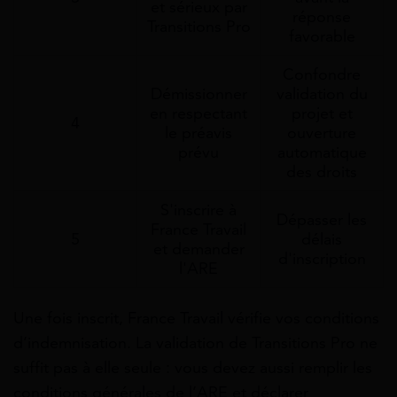
et sérieux par
réponse
Transitions Pro
favorable
Confondre
Démissionner
validation du
en respectant
projet et
4
le préavis
ouverture
prévu
automatique
des droits
S'inscrire à
Dépasser les
France Travail
5
délais
et demander
d'inscription
l'ARE
Une fois inscrit, France Travail vérifie vos conditions
d’indemnisation. La validation de Transitions Pro ne
suffit pas à elle seule : vous devez aussi remplir les
conditions générales de l’ARE et déclarer