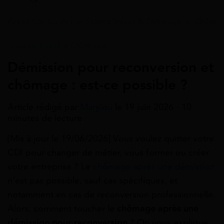
Accueil
>
Guides
>
France Travail & Chômage
>
Chômage
France Travail & Chômage
Démission pour reconversion et
chômage : est-ce possible ?
Article rédigé par
Marylou
le 19 juin 2026 - 10
minutes de lecture
[Mis à jour le 19/06/2026] Vous voulez quitter votre
CDI pour changer de métier, vous former ou créer
votre entreprise ? Le
chômage après une démission
n’est pas possible, sauf cas spécifiques, et
notamment en cas de reconversion professionnelle.
Alors, comment toucher le
chômage après une
démission pour reconversion
? On vous explique.