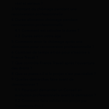
réel et sérieux ?
3
Montant du chômage pendant une
reconversion professionnelle
4
Durée allocation chômage pendant
reconversion professionnelle
4.1
Comment est calculée la durée ?
4.2
Durée selon votre âge
5
Comment avoir le chômage après une
démission pour reconversion professionnelle ?
6
Combien de temps a-t-on pour s’inscrire à
France Travail ?
7
Que contrôle France Travail après l’ouverture
des droits ?
8
Que se passe-t-il si le projet n’est pas réalisé ?
9
Quelles démarches faire avant de
démissionner ?
9.1
Pourquoi demander un Conseil en
évolution professionnelle avant la démission ?
9.2
Comment faire valider son projet par
Transitions Pro ?