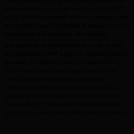
particulièrement
difficile
même
avec
un
dossier
de
remboursement des crédits aux particuliers (FICP)
solide.
Il est recommandé d’être accompagné par
un courtier chargé d’optimiser le dossier afin
qu’il
corresponde
aux
exigences
des
banques.
Une
demande
de
groupement
de
crédit
en
tant
que
propriétaire
FICP
a
plus
de
chances
d’aboutir
que pour un locataire inscrit au registre FICP.
En
effet, l’établissement peut hypothéquer le bien
immobilier de l’emprunteur pour sécuriser
l’opération de rachat, à condition qu’elle vise à
ramener le taux d’endettement de l’emprunteur en
dessous de 40 % après restructuration des dettes
ou que les nouvelles mensualités soient divisées par
2.