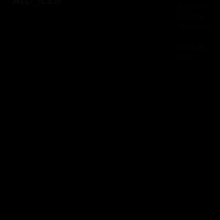
91830 Le
Coudray
Montceaux
01 84 80
37 31