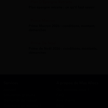
Plan D'Épargne Retraite
Plan épargne retraite : ce qu'il faut savoir
Prime Macron
Prime Macron 2026 : conditions, montant,
démarches
Prime De Noel
Prime de Noël 2026 : conditions, montants,
démarches
Services
A propos de Mes Allocs
Accueil
Qui sommes-nous ?
Simulation gratuite
FAQ
Demande de rappel
Avis clients
Comment ça marche ?
Blog