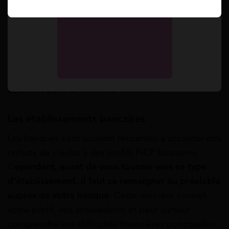
de crédits FICP locataire ?
Si
un
locataire
inscrit
au
FICP
a
plus
de
mal
à
racheter
ses
crédits,
cette
démarche
n’est
cependant
pas
impossible
et
il
existe
plusieurs
solutions
pour
améliorer
l
a
situation.
Les établissements bancaires
Les
banques
sont
souvent
réticentes
à
accorder
des
rachats de crédits à des profils FICP locataires.
C
ependant, avant de vous tourner vers ce type
d’établissement, il faut se renseigner au préalable
auprès de votre banque.
Cette dernière connaît
votre profil, vos antécédents et peut surtout
comprendre vos difficultés financières ponctuelles.