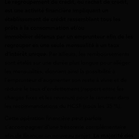
Le regroupement de crédit, ou rachat de crédit,
est
une
activité
financière
impliquant
un
établissement
de
crédit
rassemblant
tous
les
prêts à la consommation et/ou
immobilier
détenus
par
un
emprunteur
afin
de
les
regrouper
en
une
seule
mensualité
à
un
taux
d’intérêt
unique.
Par ailleurs, les remboursements
sont étalés sur une durée plus longue pour alléger
les mensualités, donnant ainsi la possibilité à
l’emprunteur d’augmenter son reste à vivre et de
réduire le taux d’endettement (rapport entre les
charges fixes et les revenus) pour le ramener dans
les recommandations du HCSF (sous les 35 %).
Cette opération financière peut parfois
s’accompagner d’une trésorerie complémentaire
afin de financer un nouveau projet.
La majorité des