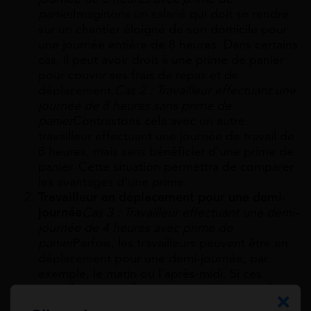
panier
Imaginons un salarié qui doit se rendre
sur un chantier éloigné de son domicile pour
une journée entière de 8 heures. Dans certains
cas, il peut avoir droit à une prime de panier
pour couvrir ses frais de repas et de
déplacement.
Cas 2 : Travailleur effectuant une
journée de 8 heures sans prime de
panier
Contrastons cela avec un autre
travailleur effectuant une journée de travail de
8 heures, mais sans bénéficier d’une prime de
panier. Cette situation permettra de comparer
les avantages d’une prime.
Travailleur en déplacement pour une demi-
journée
Cas 3 : Travailleur effectuant une demi-
journée de 4 heures avec prime de
panier
Parfois, les travailleurs peuvent être en
déplacement pour une demi-journée, par
exemple, le matin ou l’après-midi. Si ces
travailleurs travaillent au moins 4 heures, ils
peuvent également avoir droit à une prime de