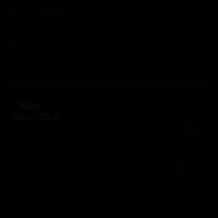
Allocations familiales
Aide au logement
Aides à la santé
AAH
Bourse étudiant
Aide mobilité
Lexique
2 rue
Panhard
91830 Le
Coudray
Montceaux
01 84 80
37 31