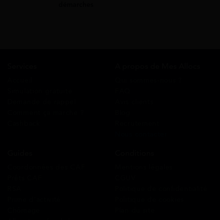
démarches
Services
A propos de Mes Allocs
Accueil
Qui sommes-nous ?
Simulation gratuite
FAQ
Demande de rappel
Avis clients
Comment ça marche ?
Blog
Cashback
Recrutement
Nous contacter
Guides
Conditions
Coordonnées des CAF
Mentions légales
Prêts CAF
CGUV
RSA
Politique de confidentialité
Prime d’activité
Politique de cookies
Chômage
Plan du site