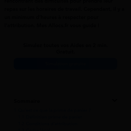
rencontrant des difficultés pour prendre leur
repas sur les horaires de travail. Cependant, il y a
un minimum d’heures à respecter pour
l’attribution. Mes Allocs.fr vous guide !
Simulez toutes vos Aides en 2 min.
Gratuit.
Simulation gratuite
Sommaire
1
Qu’est ce que la prime de panier ?
1.1
Définition prime de panier
1.2
Conditions d’attribution
1.3
Cadre légal