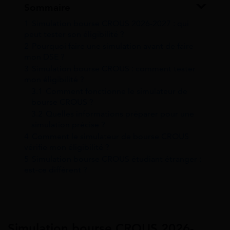
Sommaire
1
Simulation bourse CROUS 2026-2027 : qui
peut tester son éligibilité ?
2
Pourquoi faire une simulation avant de faire
mon DSE ?
3
Simulation bourse CROUS : comment tester
mon éligibilité ?
3.1
Comment fonctionne le simulateur de
bourse CROUS ?
3.2
Quelles informations préparer pour une
simulation précise ?
4
Comment le simulateur de bourse CROUS
vérifie mon éligibilité ?
5
Simulation bourse CROUS étudiant étranger :
est-ce différent ?
Simulation bourse CROUS 2026-