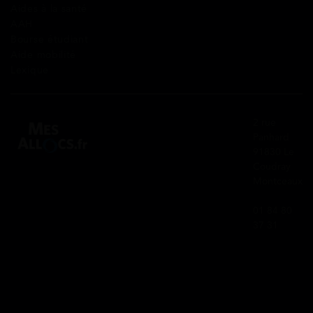
Aides à la santé
AAH
Bourse étudiant
Aide mobilité
Lexique
2 rue
Panhard
91830 Le
Coudray
Montceaux
01 84 80
37 31