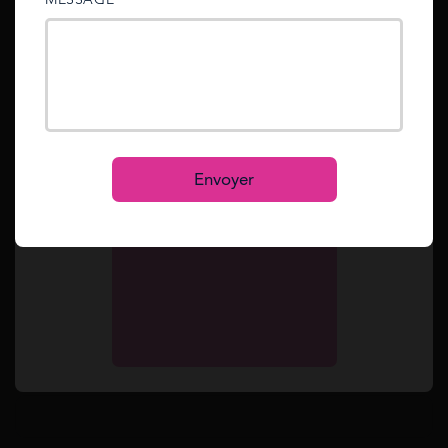
rejoint Mes Allocs après une première
sent to your email address.
expérience en cabinet notarial.
Mot de passe oublié ?
Reset
Se connecter
S’inscrire
Envoyer
Posez votre question à un expert
Votre prénom et nom
Annuler la réponse
Votre Email