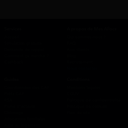
Services
A propos de Mes Allocs
Accueil
Qui sommes-nous ?
Simulation gratuite
FAQ
Demande de rappel
Avis clients
Comment ça marche ?
Blog
Cashback
Recrutement
Nous contacter
Guides
Conditions
Coordonnées des CAF
Mentions légales
Prêts CAF
CGUV
RSA
Politique de confidentialité
Prime d’activité
Politique de cookies
Chômage
Plan du site
Allocations familiales
Aide au logement