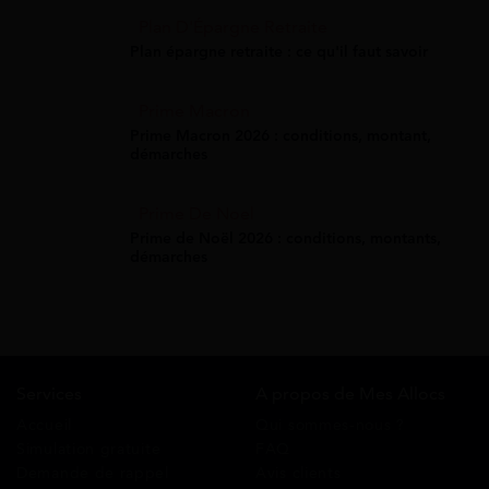
Plan D'Épargne Retraite
Plan épargne retraite : ce qu'il faut savoir
Prime Macron
Prime Macron 2026 : conditions, montant,
démarches
Prime De Noel
Prime de Noël 2026 : conditions, montants,
démarches
Services
A propos de Mes Allocs
Accueil
Qui sommes-nous ?
Simulation gratuite
FAQ
Demande de rappel
Avis clients