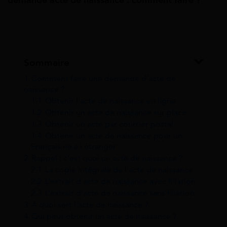
demande acte de naissance : comment faire ?
Sommaire
1
Comment faire une demande d’acte de
naissance ?
1.1
Obtenir l’acte de naissance en ligne
1.2
Obtenir un acte de naissance sur place
1.3
Obtenir un acte par courrier postal
1.4
Obtenir un acte de naissance pour un
Français né à l’étranger
2
Rappel : c’est quoi un acte de naissance ?
2.1
La copie intégrale de l’acte de naissance
2.2
L’extrait d acte de naissance avec filiation
2.3
L’extrait d’acte de naissance sans filiation
3
À quoi sert l’acte de naissance ?
4
Qui peut obtenir un acte de naissance ?