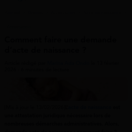
Accueil
>
Guides
>
Attestation
>
Acte de naissance
>
C
Attestation
Comment faire une demande
d’acte de naissance ?
Article rédigé par
Marina Ada Ondo
le 13 février
2026 - 6 minutes de lecture
[Mis à jour le 13/02/2026]
L’
acte de naissance
est
une attestation juridique nécessaire lors de
nombreuses démarches administratives. Alors,