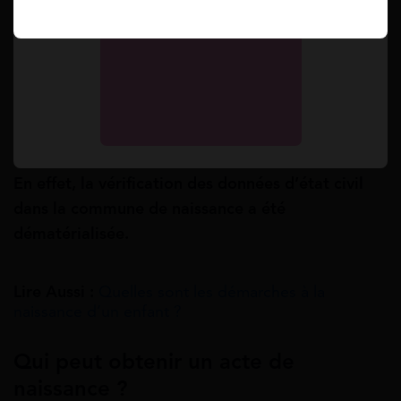
fournir un acte de naissance lors de la déclaration
de situation en vue d’obtenir des prestations
familiales.
Cela est également le cas lors d’une
inscription à la crèche ou lors de la première
inscription à l’école. En revanche, l’acte de
naissance n’est plus obligatoire pour demander
ou renouveler un passeport ou une carte d’identité.
En effet, la vérification des données d’état civil
dans la commune de naissance a été
dématérialisée.
Lire Aussi :
Quelles sont les démarches à la
naissance d’un enfant ?
Qui peut obtenir un acte de
naissance ?