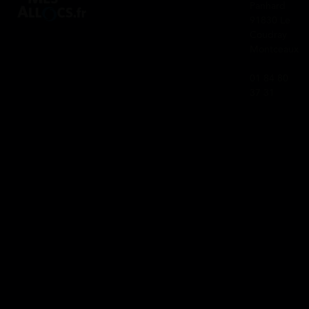
Panhard
91830 Le
Coudray
Montceaux
01 84 80
37 31