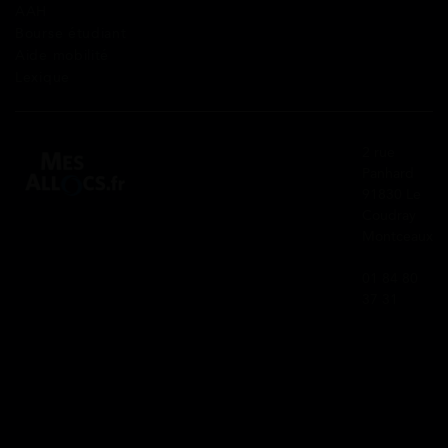
AAH
Bourse étudiant
Aide mobilité
Lexique
2 rue
Panhard
91830 Le
Coudray
Montceaux
01 84 80
37 31