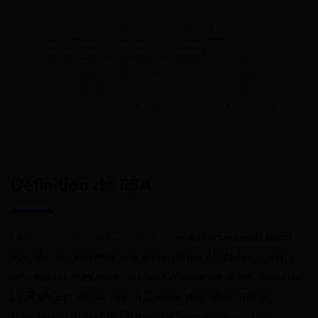
2.4
Comment demander l’allocation veuvage ?
2.5
Quelle est la différence entre l’allocation
veuvage et la pension de réversion ?
3
La pension de veuve ou de veuf invalide
3.1
Quelles sont les conditions d’attribution ?
3.2
Quel est le montant de la pension ?
3.3
Comment faire une demande de pension ?
Définition du RSA
Le
Revenu de Solidarité Active
est une prestation
sociale qui permet aux personnes éligibles d’avoir
un revenu minimum ou un complément de revenus.
Le RSA est versé par la Caisse des allocations
familiales ou par la Mutualité Sociale Agricole.