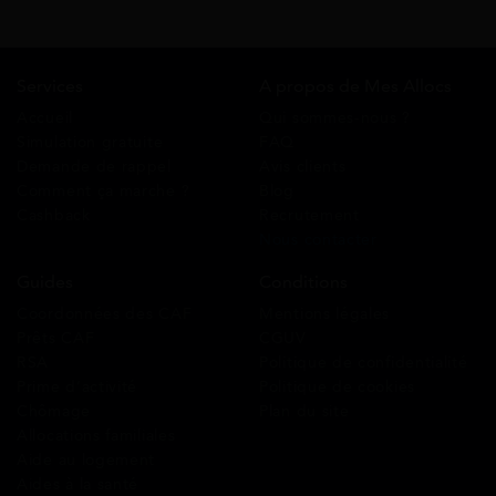
Services
A propos de Mes Allocs
Accueil
Qui sommes-nous ?
Simulation gratuite
FAQ
Demande de rappel
Avis clients
Comment ça marche ?
Blog
Cashback
Recrutement
Nous contacter
Guides
Conditions
Coordonnées des CAF
Mentions légales
Prêts CAF
CGUV
RSA
Politique de confidentialité
Prime d’activité
Politique de cookies
Chômage
Plan du site
Allocations familiales
Aide au logement
Aides à la santé