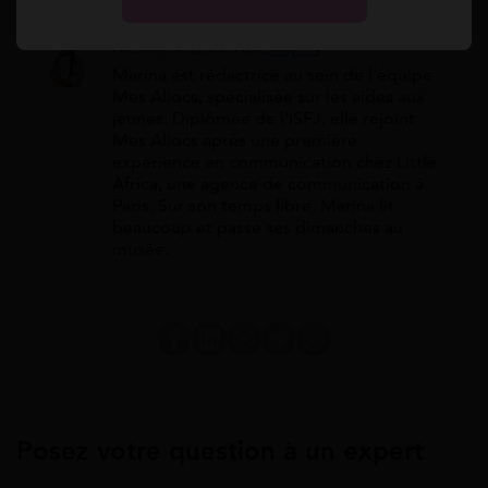
Marina Ada Ondo
Marina est rédactrice au sein de l'équipe
Mes Allocs, spécialisée sur les aides aux
jeunes. Diplômée de l'ISFJ, elle rejoint
Mes Allocs après une première
expérience en communication chez Little
Africa, une agence de communication à
Paris. Sur son temps libre, Marina lit
beaucoup et passe ses dimanches au
musée.
Posez votre question à un expert