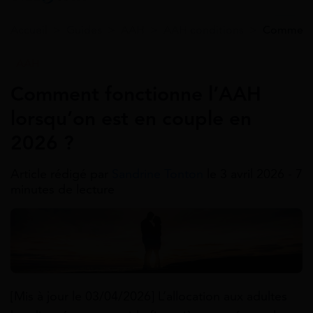
Accueil
>
Guides
>
AAH
>
AAH conditions
>
Comment f
AAH
Comment fonctionne l’AAH
lorsqu’on est en couple en
2026 ?
Article rédigé par
Sandrine Tonton
le 3 avril 2026 - 7
minutes de lecture
[Mis à jour le 03/04/2026] L’allocation aux adultes