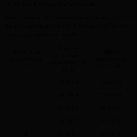
22 623 €
si vous vivez en couple.
Pour chaque enfant à votre charge, ce sont 6 250
€
qui sont ajoutés à ce plafond. Cet ajout se fait que
vous soyez seul ou en couple.
Plafond
Nombre de
Plafond
annuels pour
personnes à
annuels pour
une personne
charge
un couple
seule
0
12 499 €
22 623 €
1
18 749 €
28 873 €
2
24 998 €
35 122 €
3
31 248 €
41 372 €
4
37 497 €
47 621 €