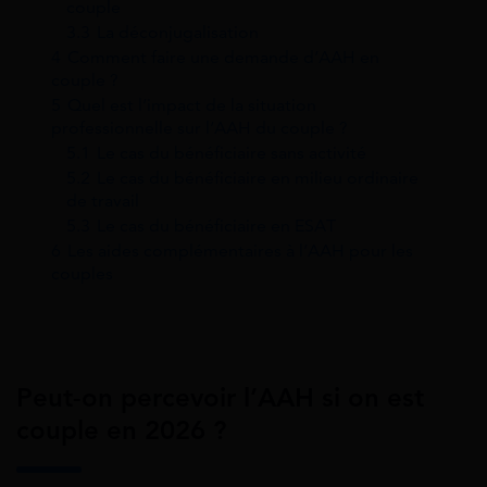
couple
3.3
La déconjugalisation
4
Comment faire une demande d’AAH en
couple ?
5
Quel est l’impact de la situation
professionnelle sur l’AAH du couple ?
5.1
Le cas du bénéficiaire sans activité
5.2
Le cas du bénéficiaire en milieu ordinaire
de travail
5.3
Le cas du bénéficiaire en ESAT
6
Les aides complémentaires à l’AAH pour les
couples
Peut-on percevoir l’AAH si on est
couple en 2026 ?