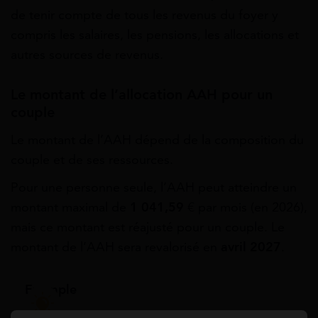
de tenir compte de tous les revenus du foyer y
compris les salaires, les pensions, les allocations et
autres sources de revenus.
Le montant de l’allocation AAH pour un
couple
Le montant de l’AAH dépend de la composition du
couple et de ses ressources.
Pour une personne seule, l’AAH peut atteindre un
montant maximal de
1 041,59
€ par mois (en 2026),
mais ce montant est réajusté pour un couple. Le
montant de l’AAH sera revalorisé en
avril 2027
.
Exemple
Si le revenu du conjoint est élevé, le montant