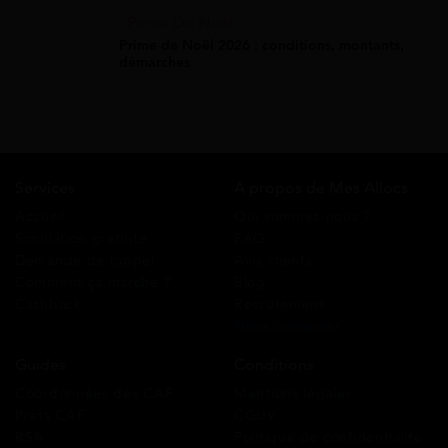
Prime De Noel
Prime de Noël 2026 : conditions, montants,
démarches
Services
A propos de Mes Allocs
Accueil
Qui sommes-nous ?
Simulation gratuite
FAQ
Demande de rappel
Avis clients
Comment ça marche ?
Blog
Cashback
Recrutement
Nous contacter
Guides
Conditions
Coordonnées des CAF
Mentions légales
Prêts CAF
CGUV
RSA
Politique de confidentialité