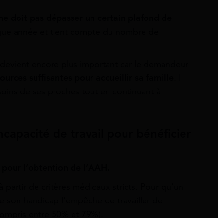
ne doit pas dépasser un certain plafond de
aque année et tient compte du nombre de
e devient encore plus important car le demandeur
sources suffisantes pour accueillir sa famille
. Il
soins de ses proches tout en continuant à
ncapacité de travail pour bénéficier
ef pour l’obtention de l’AAH.
à partir de critères médicaux stricts. Pour qu’un
e son handicap l’empêche de travailler de
 compris entre 50% et 79%).