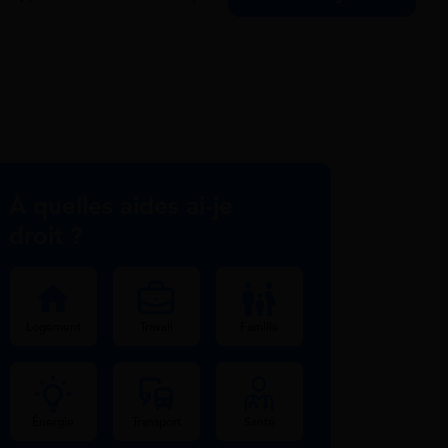
À quelles aides ai-je
droit ?
Logement
Travail
Famille
Énergie
Transport
Santé