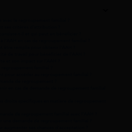
n avec le regroupement familial ?
 ses critères d’attribution ?
onsiste-t-il et qui peut en bénéficier ?
té à l’AAH en cas de regroupement familial ?
t être remplis pour obtenir l’AAH ?
ité de travail pour bénéficier de l’AAH ?
té et son impact sur l’AAH ?
 regroupement familial ?
ant pour accéder au regroupement familial ?
 demande de regroupement ?
ournir en cas de demande de regroupement familial
 des droits spécifiques en matière de regroupement
demande de regroupement familial avec l’AAH ?
ser une demande de regroupement familial ?
r augmenter ses chances d’acceptation ?