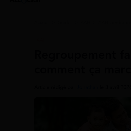
Accueil
>
Guides
>
AAH
>
AAH condition
AAH
Regroupement fam
comment ça marc
Article rédigé par
Jonathan
le 3 avril 20