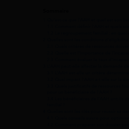
Sommaire
1
Qu’est-ce que l’AAH et quel est son lie
1.1
Comment définir l’AAH et quels sont
1.2
Le regroupement familial : en quoi c
2
Quelles sont les conditions d’éligibili
2.1
Quels critères de ressources doiven
2.2
Quelle est l’importance de l’incapac
2.3
Comment évaluer le taux d’incapaci
3
L’AAH peut-elle affecter la demande de
3.1
L’AAH est-elle un critère détermin
3.2
Quel impact l’AAH a-t-elle sur la
3.3
Quels justificatifs de ressources f
pour un bénéficiaire de l’AAH ?
3.4
Les bénéficiaires de l’AAH ont-ils
familial ?
4
Quelles sont les clés pour réussir sa 
4.1
Quels conseils suivre pour optimi
4.2
Comment préparer son dossier pou