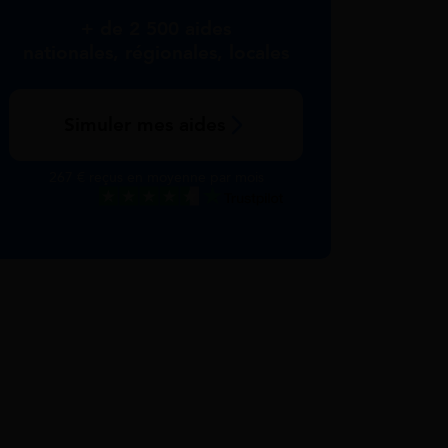
+ de 2 500 aides
nationales, régionales, locales
Simuler mes aides
267 € reçus en moyenne par mois
Excellent
Voir nos avis Trustpilot