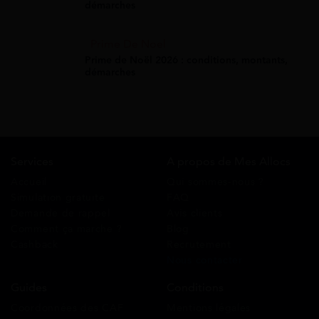
démarches
Prime De Noel
Prime de Noël 2026 : conditions, montants,
démarches
Services
A propos de Mes Allocs
Accueil
Qui sommes-nous ?
Simulation gratuite
FAQ
Demande de rappel
Avis clients
Comment ça marche ?
Blog
Cashback
Recrutement
Nous contacter
Guides
Conditions
Coordonnées des CAF
Mentions légales