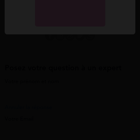
handicap. Quand il n'écrit pas, on peut le
retrouver sur un terrain de basket.
Posez votre question à un expert
Votre prénom et nom
Annuler la réponse
Votre Email