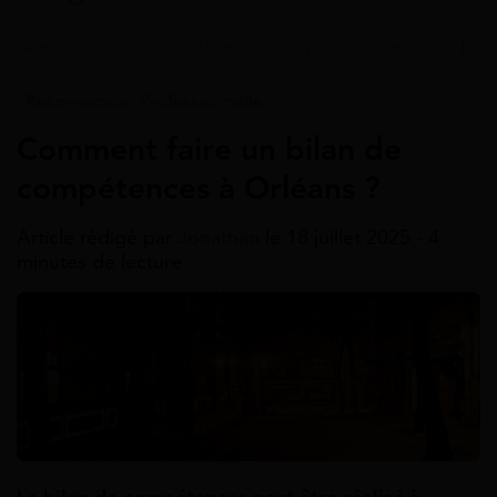
Accueil
>
Guides
>
Reconversion professionnelle
>
Bila
Reconversion Professionnelle
Comment faire un bilan de
compétences à Orléans ?
Article rédigé par
Jonathan
le 18 juillet 2025 - 4
minutes de lecture