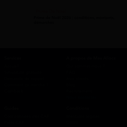
Prime De Noel
Prime de Noël 2026 : conditions, montants,
démarches
Services
A propos de Mes Allocs
Accueil
Qui sommes-nous ?
Simulation gratuite
FAQ
Demande de rappel
Avis clients
Comment ça marche ?
Blog
Cashback
Recrutement
Nous contacter
Guides
Conditions
Coordonnées des CAF
Mentions légales
Prêts CAF
CGUV