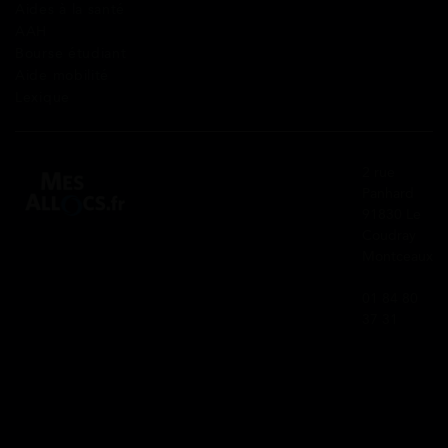
Aides à la santé
AAH
Bourse étudiant
Aide mobilité
Lexique
2 rue
Panhard
91830 Le
Coudray
Montceaux
01 84 80
37 31