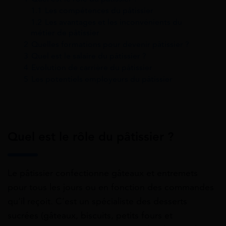
1.1
Les compétences du pâtissier
1.2
Les avantages et les inconvénients du
métier de pâtissier
2
Quelles formations pour devenir pâtissier ?
3
Quel est le salaire du pâtissier ?
4
Evolution de carrière du pâtissier
5
Les potentiels employeurs du pâtissier
Quel est le rôle du pâtissier ?
Le pâtissier confectionne gâteaux et entremets
pour tous les jours ou en fonction des commandes
qu’il reçoit. C’est un spécialiste des desserts
sucrées (gâteaux, biscuits, petits fours et