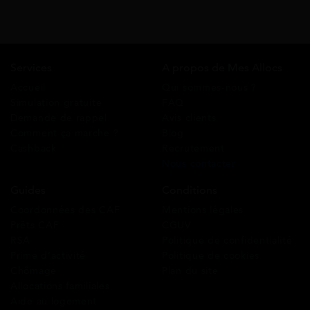
Services
A propos de Mes Allocs
Accueil
Qui sommes-nous ?
Simulation gratuite
FAQ
Demande de rappel
Avis clients
Comment ça marche ?
Blog
Cashback
Recrutement
Nous contacter
Guides
Conditions
Coordonnées des CAF
Mentions légales
Prêts CAF
CGUV
RSA
Politique de confidentialité
Prime d’activité
Politique de cookies
Chômage
Plan du site
Allocations familiales
Aide au logement