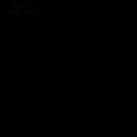
2 rue
Panhard
91830 Le
Coudray
Montceaux
01 84 80
37 31