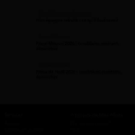
Plan D'Épargne Retraite
Plan épargne retraite : ce qu'il faut savoir
Prime Macron
Prime Macron 2026 : conditions, montant,
démarches
Prime De Noel
Prime de Noël 2026 : conditions, montants,
démarches
Services
A propos de Mes Allocs
Accueil
Qui sommes-nous ?
Simulation gratuite
FAQ