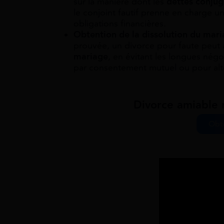
sur la manière dont les
dettes conjug
le conjoint fautif prenne en charge u
obligations financières.
Obtention de la dissolution du mar
prouvée, un divorce pour faute peut 
mariage
, en évitant les longues négo
par consentement mutuel ou pour alté
Divorce amiable r
Obte