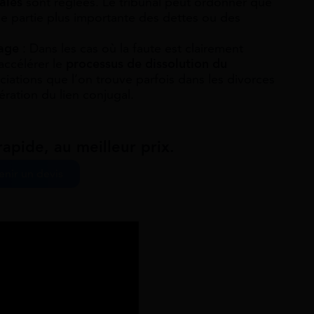
ales
sont réglées. Le tribunal peut ordonner que
ne partie plus importante des dettes ou des
iage
: Dans les cas où la faute est clairement
accélérer le
processus de dissolution du
ciations que l’on trouve parfois dans les divorces
ration du lien conjugal.
apide, au meilleur prix.
nir un devis