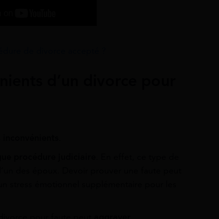
dure de divorce accepté ?
nients d’un divorce pour
s inconvénients
.
gue procédure judiciaire
. En effet, ce type de
 l’un des époux. Devoir prouver une faute peut
 un stress émotionnel supplémentaire pour les
divorce pour faute peut
aggraver