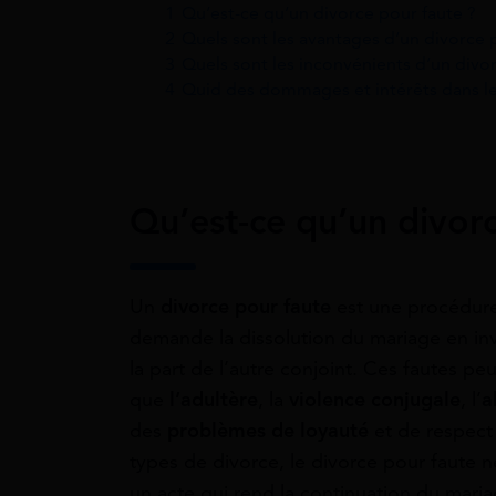
1
Qu’est-ce qu’un divorce pour faute ?
2
Quels sont les avantages d’un divorce 
3
Quels sont les inconvénients d’un divo
4
Quid des dommages et intérêts dans le
Qu’est-ce qu’un divor
Un
divorce pour faute
est une procédure
demande la dissolution du mariage en i
la part de l’autre conjoint. Ces fautes p
que
l’adultère
, la
violence conjugale
, l’
a
des
problèmes de loyauté
et de respect
types de divorce, le divorce pour faute 
un acte qui rend la continuation du mari