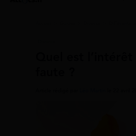
Accueil
>
Guides
>
Divorce
>
Différents t
Divorce
Quel est l’intérê
faute ?
Article rédigé par
Léo Martin
le 22 avril 