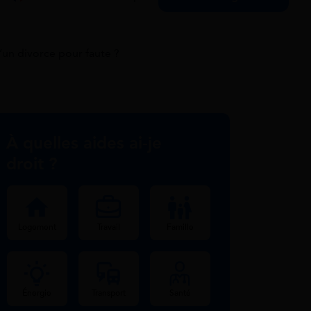
d’un divorce pour faute ?
À quelles aides ai-je
droit ?
Logement
Travail
Famille
Énergie
Transport
Santé