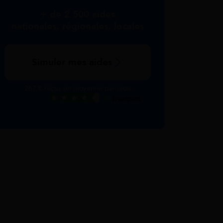
+ de 2 500 aides
nationales, régionales, locales
Simuler mes aides
267 € reçus en moyenne par mois
Excellent
Voir nos avis Trustpilot