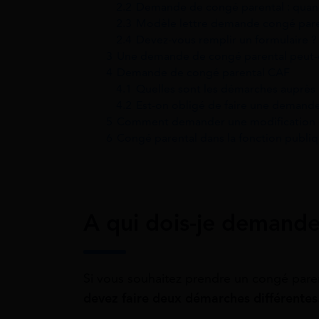
2.2
Demande de congé parental : quand 
2.3
Modèle lettre demande congé pare
2.4
Devez-vous remplir un formulaire ?
3
Une demande de congé parental peut-el
4
Demande de congé parental CAF
4.1
Quelles sont les démarches auprès 
4.2
Est-on obligé de faire une demande
5
Comment demander une modification o
6
Congé parental dans la fonction publi
A qui dois-je demande
Si vous souhaitez prendre un congé pare
devez faire
deux démarches différentes