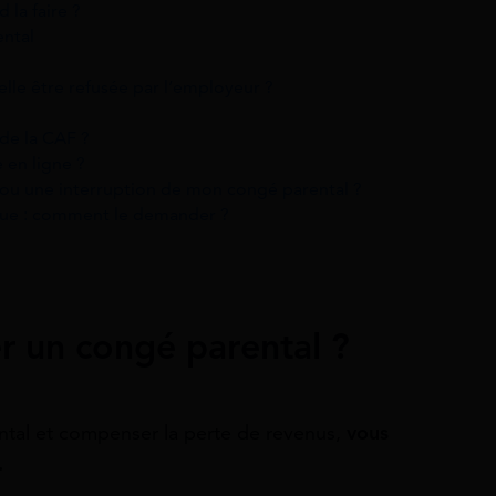
la faire ?
ntal
le être refusée par l’employeur ?
de la CAF ?
 en ligne ?
u une interruption de mon congé parental ?
que : comment le demander ?
r un congé parental ?
ntal et compenser la perte de revenus,
vous
.