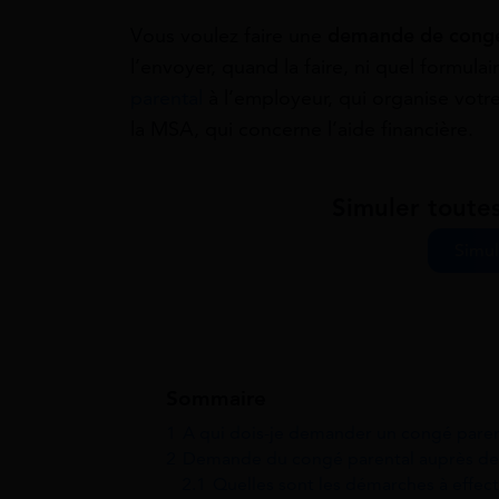
Vous voulez faire une
demande de congé
l’envoyer, quand la faire, ni quel formulai
parental
à l’employeur, qui organise vot
la MSA, qui concerne l’aide financière.
Simuler toute
Simul
Sommaire
1
A qui dois-je demander un congé paren
2
Demande du congé parental auprès de
2.1
Quelles sont les démarches à effect