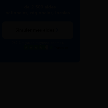
+ de 2 500 aides
nationales, régionales, locales
Simuler mes aides
267 € reçus en moyenne par mois
Excellent
Voir nos avis Trustpilot