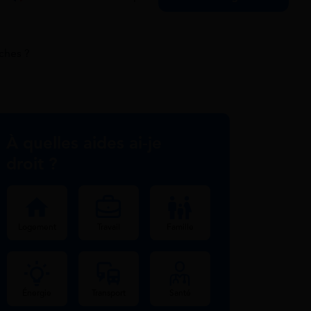
ches ?
À quelles aides ai-je
droit ?
Logement
Travail
Famille
Énergie
Transport
Santé