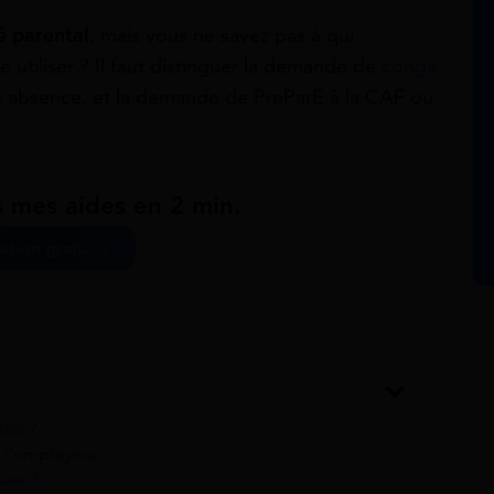
 parental
, mais vous ne savez pas à qui
re utiliser ? Il faut distinguer la demande de
congé
re absence, et la demande de PreParE à la CAF ou
s mes aides en 2 min.
ation gratuite
tal ?
 l’employeur
uer ?