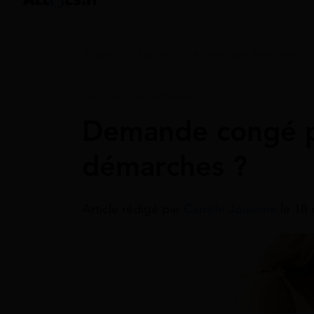
Accueil
>
Guides
>
Allocations familiales
Allocations Familiales
Demande congé par
démarches ?
Article rédigé par
Camille Jouanne
le 18