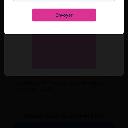
Se connecter
congés payés.
Dans beaucoup d’entreprises, la période
S’inscrire
d’acquisition va du 1er juin au 31 mai.
Envoyer
Le mois de mai est important car il
correspond souvent à une date de clôture
ou de solde des congés.
Les congés non pris au 31 mai peuvent être
perdus si aucun report n’est prévu.
Un report reste possible en cas d’accord,
d’usage, d’arrêt maladie, de congé
maternité ou d’impossibilité de prendre les
congés.
Pour vérifier votre situation, consultez votre
compteur RH, votre bulletin de paie ou
votre service RH.
Simulez toutes vos aides en 2 min.
Simulation gratuite