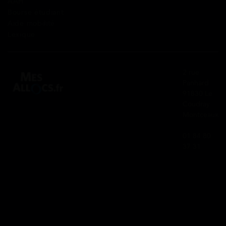
AAH
Bourse étudiant
Aide mobilité
Lexique
2 rue
Panhard
91830 Le
Coudray
Montceaux
01 84 80
37 31