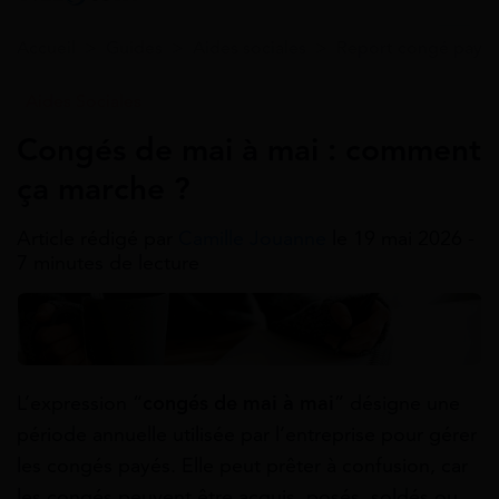
Accueil
>
Guides
>
Aides sociales
>
Report congé payé
Aides Sociales
Congés de mai à mai : comment
ça marche ?
Article rédigé par
Camille Jouanne
le 19 mai 2026 -
7 minutes de lecture
L’expression “
congés de mai à mai
” désigne une
période annuelle utilisée par l’entreprise pour gérer
les congés payés. Elle peut prêter à confusion, car
les congés peuvent être acquis, posés, soldés ou