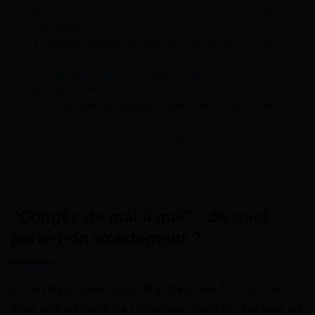
3
Les congés sont-ils acquis de mai à mai ou de
juin à mai ?
4
Peut-on perdre ses congés à la fin du mois de
mai ?
5
Comment savoir si mes congés fonctionnent
de mai à mai ?
6
Est-ce que les congés payés non pris au 31 mai
sont perdus ?
7
Comment calculer ses congés de mai à mai ?
“Congés de mai à mai” : de quoi
parle-t-on exactement ?
En pratique, beaucoup d’entreprises fonctionnent
avec une période de référence allant du
1er juin au