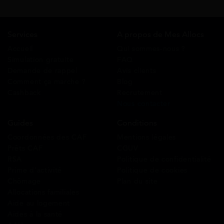
Services
A propos de Mes Allocs
Accueil
Qui sommes-nous ?
Simulation gratuite
FAQ
Demande de rappel
Avis clients
Comment ça marche ?
Blog
Cashback
Recrutement
Nous contacter
Guides
Conditions
Coordonnées des CAF
Mentions légales
Prêts CAF
CGUV
RSA
Politique de confidentialité
Prime d’activité
Politique de cookies
Chômage
Plan du site
Allocations familiales
Aide au logement
Aides à la santé