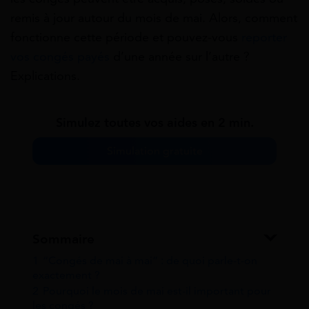
remis à jour autour du mois de mai. Alors, comment
fonctionne cette période et pouvez-vous
reporter
vos congés payés
d’une année sur l’autre ?
Explications.
Simulez toutes vos aides en 2 min.
Simulation gratuite
Sommaire
1
“Congés de mai à mai” : de quoi parle-t-on
exactement ?
2
Pourquoi le mois de mai est-il important pour
les congés ?