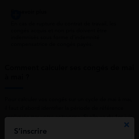
En savoir plus
En cas de rupture du contrat de travail, les
congés acquis et non pris doivent être
indemnisés sous forme d’indemnité
compensatrice de congés payés.
Comment calculer ses congés de mai
à mai ?
Pour calculer vos congés sur un cycle de mai à mai,
il faut d’abord identifier la période de référence
appliquée par votre entreprise. Si elle va du 1er juin
au 31 mai, vous cumulez vos congés mois après
S’inscrire
mois pendant cette période.