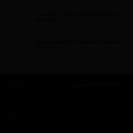
Prime Macron
Prime Macron 2026 : conditions, montant,
démarches
Prime De Noel
Prime de Noël 2026 : conditions, montants,
démarches
Services
A propos de Mes Allocs
Accueil
Qui sommes-nous ?
Simulation gratuite
FAQ
Demande de rappel
Avis clients
Comment ça marche ?
Blog
Cashback
Recrutement
Nous contacter