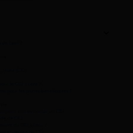
 de Lens ?
Lens
 Jeune (CEJ)
 pour le CEJ à Lens ?
ons pour les jeunes bénéficiaires ?
ivre
onstituer une demande de CEJ
nde de CEJ
 œuvre du CEJ à Lens ?
mise en œuvre du CEJ