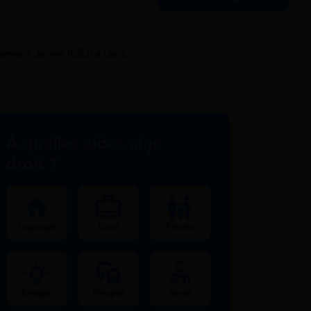
ment Jeune (CEJ) à Lens
À quelles aides ai-je
droit ?
Logement
Travail
Famille
Énergie
Transport
Santé