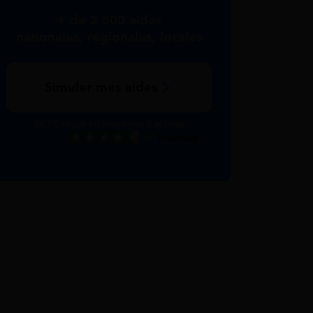
+ de 2 500 aides
nationales, régionales, locales
Simuler mes aides
267 € reçus en moyenne par mois
Excellent
Voir nos avis Trustpilot