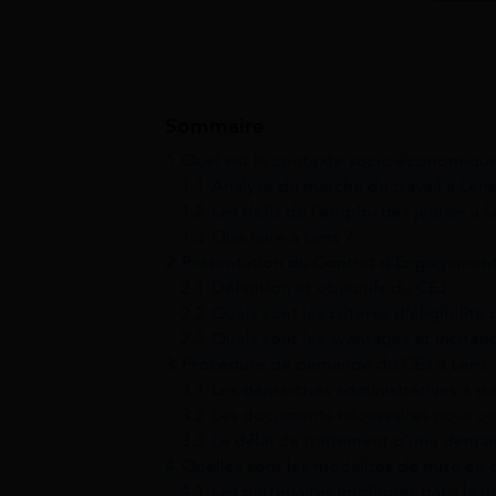
Sommaire
1
Quel est le contexte socio-économique
1.1
Analyse du marché du travail à Lens
1.2
Les défis de l’emploi des jeunes à 
1.3
Que faire à Lens ?
2
Présentation du Contrat d’Engagement
2.1
Définition et objectifs du CEJ
2.2
Quels sont les critères d’éligibilité
2.3
Quels sont les avantages et incitati
3
Procédure de demande du CEJ à Lens
3.1
Les démarches administratives à su
3.2
Les documents nécessaires pour c
3.3
Le délai de traitement d’une dema
4
Quelles sont les modalités de mise en
4.1
Les partenaires impliqués dans la 