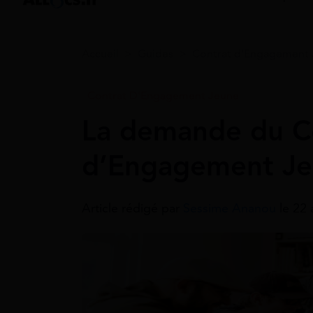
Accueil
>
Guides
>
Contrat d'Engagement
Contrat D'Engagement Jeune
La demande du C
d’Engagement Jeu
Article rédigé par
Sessime Ananou
le 22 