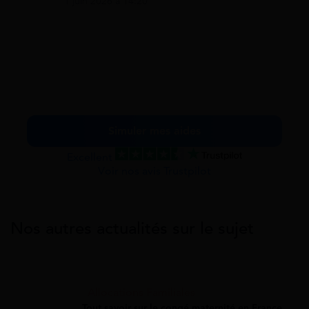
1 juin 2026 à 14:20
Simuler mes aides
Excellent
Voir nos avis Trustpilot
Nos autres actualités sur le sujet
Allocations Familiales
Tout savoir sur le congé maternité en France