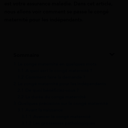
est votre assurance maladie. Dans cet article,
nous allons voir comment se passe le congé
maternité pour les indépendants.
Sommaire
1
Le congé maternité en quelques mots
1.1
A quoi sert le congé maternité ?
1.2
Comment faire la demande ?
2
Le congé maternité pour les indépendants
2.1
De quoi bénéficiez-vous ?
2.2
La durée du congé maternité
3
Quelques précisions sur le congé maternité
3.1
Avant la naissance
3.1.1
Avancer le congé maternité
3.1.2
Les grossesses pathologiques