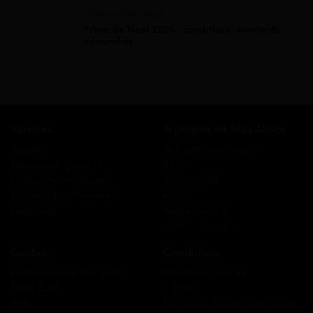
Prime De Noel
Prime de Noël 2026 : conditions, montants,
démarches
Services
A propos de Mes Allocs
Accueil
Qui sommes-nous ?
Simulation gratuite
FAQ
Demande de rappel
Avis clients
Comment ça marche ?
Blog
Cashback
Recrutement
Nous contacter
Guides
Conditions
Coordonnées des CAF
Mentions légales
Prêts CAF
CGUV
RSA
Politique de confidentialité