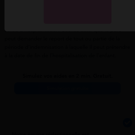
possibilité d’interrompre votre congé maternité.
Vous pourrez reprendre votre travail et reporter le
reliquat de votre congé postnatal à sa date de
sortie d’hospitalisation. Sachez aussi que le père
peut demander le report de tout ou partie de la
période d’indemnisation à laquelle il peut prétendre
à la date de fin de l’hospitalisation de l’enfant.
Simulez vos aides en 2 min. Gratuit.
Simulation gratuite
Notre équipe rédactionnelle est