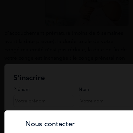
d’accouchement prématuré (moins de 6 semaines
avant la date prévue), la durée totale de votre
congé maternité n’est pas réduite, la date de fin de
votre congé est inchangée : le congé prénatal non
pris est automatiquement reporté sur la période
postnatale.
S’inscrire
En cas d’accouchement tardif, la date de fin du
Prénom
Nom
congé postnatal reste identique à la date
initialement prévue. En cas d’allaitement, il n’existe
pas de congé spécifique pour allaitement. Ainsi, si
Téléphone
vous allaitez votre bébé, votre congé postnatal ne
Nous contacter
pourra pas être prolongé pour ce motif.