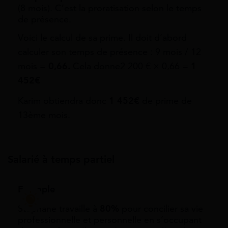
(8 mois). C’est la proratisation selon le temps
de présence.
Voici le calcul de sa prime. Il doit d’abord
calculer son temps de présence : 9 mois / 12
mois =
0,66.
Cela donne2 200 € × 0,66 =
1
452€
Karim obtiendra donc
1 452€
de prime de
13ème mois.
Salarié à temps partiel
Exemple
Stéphane travaille à
80%
pour concilier sa vie
professionnelle et personnelle en s’occupant