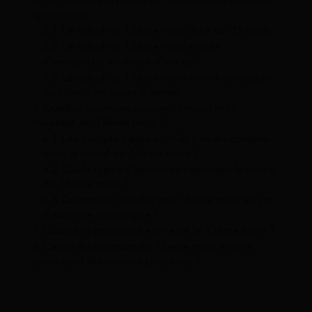
spécificités
5.1
Le calcul du 13ème mois lissé sur 12 mois
5.2
Le calcul du 13ème mois en cas
d’embauche en cours d’année
5.3
Le calcul du 13ème mois en cas de départ
du salarié en cours d’année
6
Quelles absences peuvent impacter le
montant du 13ème mois ?
6.1
Les congés payés sont-ils pris en compte
dans le calcul du 13ème mois ?
6.2
Quels types d’absences réduisent la prime
du 13ème mois ?
6.3
Comment calculer son 13ème mois en cas
d’absence prolongée ?
7
Quand et comment est versé le 13ème mois ?
8
Calcul du montant du 13ème mois erroné :
quels sont les recours possibles ?