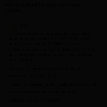
Salarié quittant l’entreprise en cours
d’année
Exemple
Marc quittera son entreprise fin septembre
pour un nouveau poste ailleurs. Son salaire
brut mensuel est de
2 600€
. Il a travaillé de
janvier à septembre, soit
9 mois
. Son 13ᵉ mois
doit être payé au prorata dans son solde de
tout compte.
Marc doit d’abord calculer son taux de
présence :
9 ÷ 12 = 0,75
Il calculera ainsi sa prime (salaire brut mensuel
x taux de présence), ce qui donne :
2 600 € × 0,75 = 1 950 €