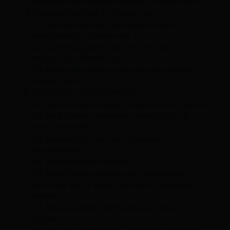
2
Comment est défini le calcul du 13ème mois ?
3
Comment calculer le 13ème mois ?
3.1
Quelles sont les méthodes de calcul
principales du 13ème mois ?
3.2
Qu’est-ce que le calcul au prorata
temporis du 13ème mois ?
3.3
Quels éléments sont exclus du calcul du
13ème mois ?
4
Simulation calcul 13ème mois
4.1
Salarié à temps plein présent toute l’année
4.2
Salarié avec versement mensuel du 13ᵉ
mois (proratisé)
4.3
Salarié entré en cours d’année
(proratisation)
4.4
Salarié à temps partiel
4.5
Salarié avec absences non rémunérées
4.6
Prime de 13ᵉ mois calculée sur le salaire
annuel
4.7
Salarié quittant l’entreprise en cours
d’année
5
Le calcul de la prime de 13ème mois selon les