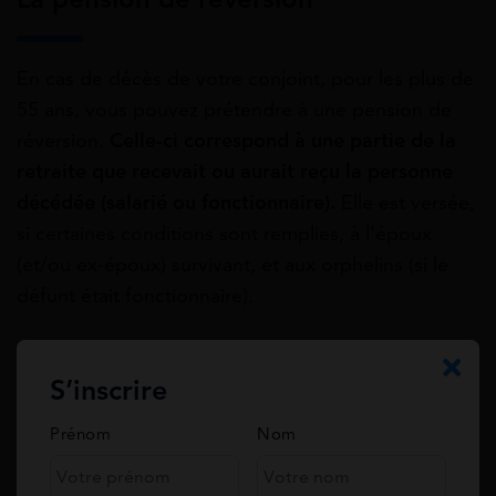
En cas de décès de votre conjoint, pour les plus de
55 ans, vous pouvez prétendre à une pension de
réversion.
Celle-ci correspond à une partie de la
retraite que recevait ou aurait reçu la personne
décédée (salarié ou fonctionnaire).
Elle est versée,
si certaines conditions sont remplies, à l’époux
(et/ou ex-époux) survivant, et aux orphelins (si le
défunt était fonctionnaire).
Quelles sont les conditions d’attribution ?
S’inscrire
Pour obtenir cette prestation, vous devez
respecter plusieurs conditions, notamment d’âge,
Prénom
Nom
de la situation familiale du couple avant le décès,
mais aussi des ressources du bénéficiaire :