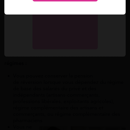
Lors d’un divorce avec la personne décédée, le
partenaire ainsi qu’ex-partenaires peuvent
prétendre à une partie de la pension de réversion.
Il en est de même pour un remariage à la suite au
décès du conjoint, vous ne perdez pas
automatiquement votre droit à la pension de
réversion.
Cette condition varie en fonction des
régimes :
Vous pouvez conserver la pension
de réversion lorsque vous dépendez du régime
de base des salariés du privé et des
indépendants (artisans-commerçants,
professions libérales, exploitants agricoles),
régime complémentaire des artisans et
commerçants, ou régime complémentaire des
pharmaciens
Vous ne