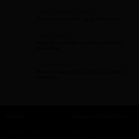
Plan D'Épargne Retraite
Plan épargne retraite : ce qu'il faut savoir
Prime Macron
Prime Macron 2026 : conditions, montant,
démarches
Prime De Noel
Prime de Noël 2026 : conditions, montants,
démarches
Services
A propos de Mes Allocs
Accueil
Qui sommes-nous ?
Simulation gratuite
FAQ
Demande de rappel
Avis clients