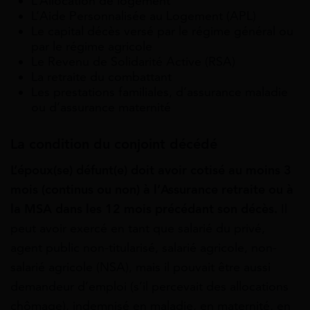
L’Allocation de logement
L’Aide Personnalisée au Logement (APL)
Le capital décès versé par le régime général ou
par le régime agricole
Le Revenu de Solidarité Active (RSA)
La retraite du combattant
Les prestations familiales, d’assurance maladie
ou d’assurance maternité
La condition du conjoint décédé
L’époux(se) défunt(e) doit avoir cotisé au moins 3
mois (continus ou non) à l’Assurance retraite ou à
la MSA dans les 12 mois précédant son décès.
Il
peut avoir exercé en tant que salarié du privé,
agent public non-titularisé, salarié agricole, non-
salarié agricole (NSA), mais il pouvait être aussi
demandeur d’emploi (s’il percevait des allocations
chômage), indemnisé en maladie, en maternité, en