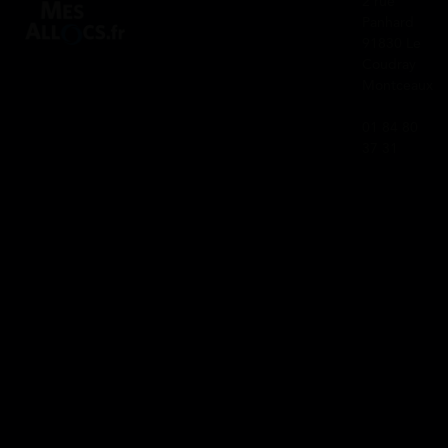
2 rue
Panhard
91830 Le
Coudray
Montceaux
01 84 80
37 31