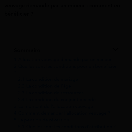
veuvage demande par un mineur : comment en
bénéficier ?
Sommaire
1
Allocation veuvage demandé par un mineur
2
Quelles sont les conditions pour en bénéficier
?
2.1
La condition de mariage
2.2
La condition de l’âge
2.3
La condition de ressources
2.4
La condition du conjoint décédé
3
Le montant de l’allocation veuvage
4
Comment demander l’allocation veuvage ?
5
La pension de réversion
5.1
Quelles sont les conditions d’attribution ?