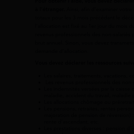
Pour obtenir l’aide, vous devez déclare
à l’étranger.
Ainsi, afin d’examiner votre
totaux pour les 3 mois précédant le décès
l’allocation est fixé au 1er jour du mois 
revenus professionnels des non-salariés
brut annuel. Sinon, vous devez transmett
demande d’allocation.
Vous devez déclarer les ressources suiv
Les salaires, traitements, vacations, 
Les revenus professionnels des non-s
Les indemnités versées par la caisse 
maladie, accident du travail, maladie 
Les allocations chômage ou préretrai
Les pensions, retraites, rentes person
majoration de pension de réversion) : 
rente d’ascendant, etc.
Les prestations diverses : pension d’i