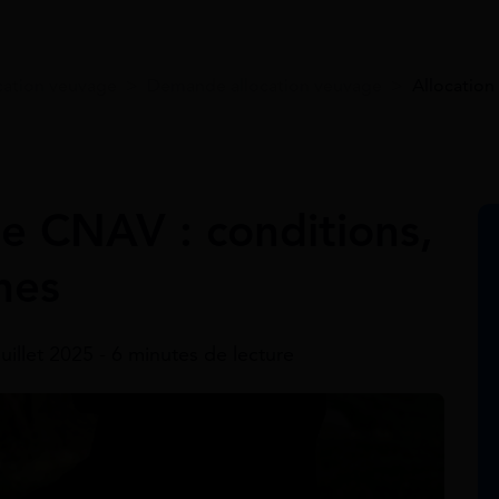
cation veuvage
>
Demande allocation veuvage
>
Allocation
e CNAV : conditions,
hes
 juillet 2025 - 6 minutes de lecture