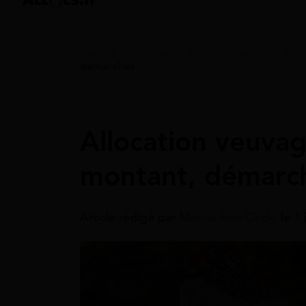
Accueil
>
Guides
>
Aides à la santé
>
Allo
démarches
Aides À La Santé
Allocation veuvag
montant, démarc
Article rédigé par
Marina Ada Ondo
le 1