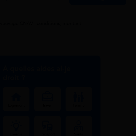
 veuvage CNAV : conditions, montant,
À quelles aides ai-je
droit ?
Logement
Travail
Famille
Énergie
Transport
Santé