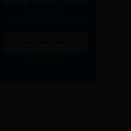
+ de 2 500 aides
nationales, régionales, locales
Simuler mes aides
267 € reçus en moyenne par mois
Excellent
Voir nos avis Trustpilot