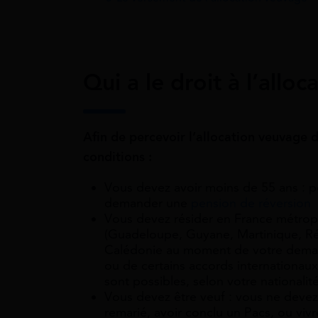
Qui a le droit à l’all
Afin de percevoir l’allocation veuvage 
conditions :
Vous devez avoir moins de 55 ans : p
demander une
pension de réversion
Vous devez résider en France métrop
(Guadeloupe, Guyane, Martinique, Ré
Calédonie au moment de votre deman
ou de certains accords internationaux 
sont possibles, selon votre nationali
Vous devez être veuf : vous ne devez
remarié, avoir conclu un Pacs, ou viv