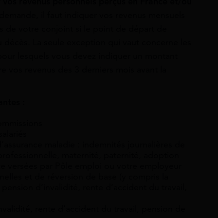
r vos revenus personnels perçus en France et/ou
 demande, il faut indiquer vos revenus mensuels
 de votre conjoint si le point de départ de
du décès. La seule exception qui vaut concerne les
 pour lesquels vous devez indiquer un montant
re vos revenus des 3 derniers mois avant la
antes :
commissions
alariés
d’assurance maladie : indemnités journalières de
professionnelle, maternité, paternité, adoption
te versées par Pôle emploi ou votre employeur
nelles et de réversion de base (y compris la
pension d’invalidité, rente d’accident du travail,
nvalidité, rente d’accident du travail, pension de