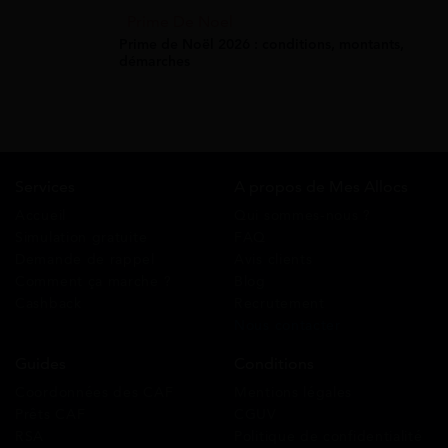
Prime De Noel
Prime de Noël 2026 : conditions, montants,
démarches
Services
A propos de Mes Allocs
Accueil
Qui sommes-nous ?
Simulation gratuite
FAQ
Demande de rappel
Avis clients
Comment ça marche ?
Blog
Cashback
Recrutement
Nous contacter
Guides
Conditions
Coordonnées des CAF
Mentions légales
Prêts CAF
CGUV
RSA
Politique de confidentialité