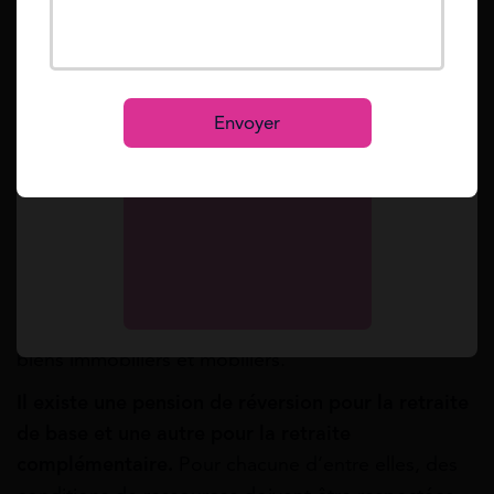
Mot de passe oublié ?
Reset
Se connecter
S’inscrire
Envoyer
montant est calculé selon les ressources de la
personne survivante.
Il est donc nécessaire de
déclarer le bon montant de ressources, incluant vos
biens immobiliers et mobiliers.
Il existe une pension de réversion pour la retraite
de base et une autre pour la retraite
complémentaire.
Pour chacune d’entre elles, des