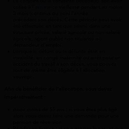
Le conjoint ou la conjointe décédé(e) doit avoir
cotisé à l’
assurance
vieillesse pendant au moins
3 mois (continus ou non) l’année
précédant son décès. Cette période peut avoir
été effectuée en tant que salarié dans une
structure privée, salarié agricole ou non-salarié
agricole, agent public non titularisé ou
demandeur d’emploi.
Lorsque le défunt ou la défunte était en
invalidité, en congé maternité ou arrêt pour un
accident du travail à son décès, vous pouvez
tout de même être éligible à l’allocation
veuvage.
Afin de bénéficier de l’allocation, vous devez
impérativement :
Avoir moins de 55 ans : si vous êtes plus âgé
alors vous devez faire une demande pour une
pension de réversion
Résider en France : si ce n’est pas le cas, et que