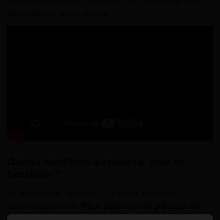
percevait ou aurait perçue.
Quelles conditions à respecter pour en
bénéficier ?
La pension de réversion n’est pas attribuée
automatiquement.
Pour percevoir la pension de
réversion, il faut respecter certaines conditions de