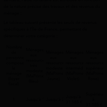
de la nature précise des travaux et des revenus du
ménage :
Le tableau suivant présente les seuils de revenus
spécifiques à l’Île-de-France, permettant de
déterminer votre catégorie :
Nombre
Ménages
de
Ménages
Ménages
Ménages
aux
personnes
aux
aux
aux
ressources
composant
ressources
ressources
ressources
très
le
modestes
intermédiaires
supérieure
modestes
ménage
(MaPrimeRenov'
(MaPrimeRenov'
(MaPrimeR
(MaPrimeRenov'
(foyer
Jaune)
Violet)
Rose)
Bleu)
fiscal)
Supérieurs
Jusqu'à
1
Jusqu'à 17 363 €
Jusqu'à 22 259 €
à
31 185 €
31 185 €