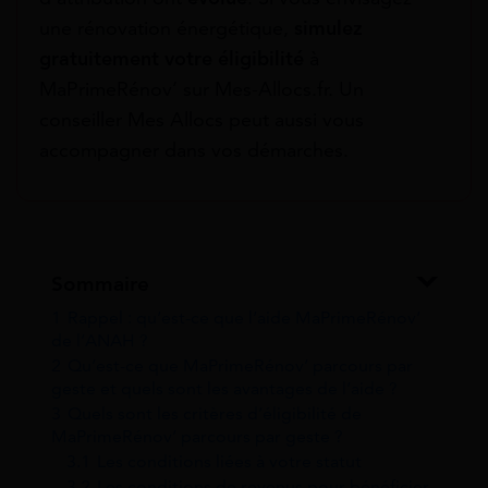
une rénovation énergétique,
simulez
gratuitement
votre éligibilité
à
MaPrimeRénov’ sur Mes-Allocs.fr. Un
conseiller Mes Allocs peut aussi vous
accompagner dans vos démarches.
Sommaire
1
Rappel : qu’est-ce que l’aide MaPrimeRénov’
de l’ANAH ?
2
Qu’est-ce que MaPrimeRénov’ parcours par
geste et quels sont les avantages de l’aide ?
3
Quels sont les critères d’éligibilité de
MaPrimeRénov’ parcours par geste ?
3.1
Les conditions liées à votre statut
3.2
Les conditions de revenus pour bénéficier