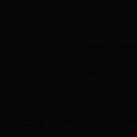
2
24 875 €
31 889 €
44 907
3
29 917 €
38 349 €
54 071
4
34 948 €
44 802 €
63 235
5
40 002 €
51 281 €
72 400
par personne
+ 5 045 €
+ 6 462 €
+ 9 16
supplémentaire