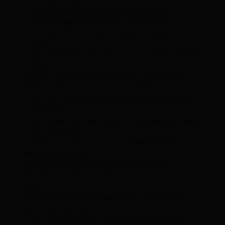
de MaPrimeRénov’ parcours par geste
3.3
L’obligation de fournir un DPE pour
profiter de l’aide MaPrimeRénov’ parcours par
geste
3.4
L’obligation de recourir à un professionnel
RGE
4
Quels sont les travaux pris en compte par
MaPrimeRénov’ parcours par geste ?
4.1
Pour quels logements peut-on bénéficier
de l’aide ?
4.2
Quels sont les travaux concernés par l’aide
à la rénovation ?
5
Quels sont les montants de MaPrimeRénov’
parcours par geste ?
6
Comment bien choisir son artisan pour
bénéficier de MaPrimeRénov’ Parcours par
geste ?
7
Demande de MaPrimeRénov’ parcours par
geste: démarches et documents à fournir
7.1
À quel moment faire une demande de