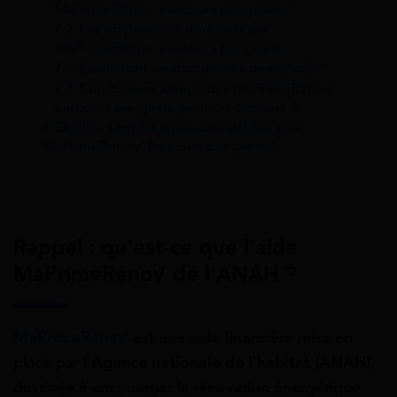
MaPrimeRénov’ parcours par geste ?
7.2
Les étapes de la demande de
MaPrimeRénov’ parcours par geste
7.3
Quels sont les documents demandés ?
7.4
Combien de demandes MaPrimeRénov’
parcours par geste peut-on déposer ?
8
Quelles sont les aides cumulables avec
MaPrimeRénov’ Parcours par geste ?
Rappel : qu’est-ce que l’aide
MaPrimeRénov’ de l’ANAH ?
MaPrimeRénov’
est une aide financière mise en
place par l’
Agence nationale de l’habitat (ANAH)
,
destinée à encourager la rénovation énergétique