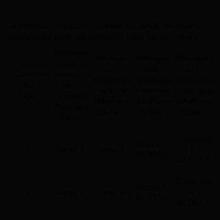
Le tableau ci-dessous détaille les seuils de revenus
applicables pour les résidents hors Île-de-France :
Ménages
Ménages
Ménages
Ménages
aux
aux
aux
aux
Composition
ressources
ressources
ressources
ressources
du
très
modestes
intermédiaires
supérieure
foyer
modestes
(MaPrimeRenov'
(MaPrimeRenov'
(MaPrimeR
(MaPrimeRenov'
Jaune)
Violet)
Rose)
Bleu)
Supérieurs
Jusqu'à
1
Jusqu'à 24 031 €
Jusqu'à 29 253 €
à
40 851 €
40 851 €
Supérieurs
Jusqu'à
2
Jusqu'à 35 270 €
Jusqu'à 42 933 €
à
60 051 €
60 051 €