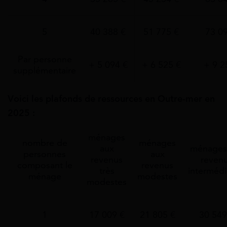
5
40 388 €
51 775 €
73 0
Par personne
+ 5 094 €
+ 6 525 €
+ 9 2
supplémentaire
Voici les plafonds de ressources en Outre-mer en
2025 :
ménages
nombre de
ménages
aux
ménages
personnes
aux
revenus
reven
composant le
revenus
très
intermédi
ménage
modestes
modestes
1
17 009 €
21 805 €
30 549