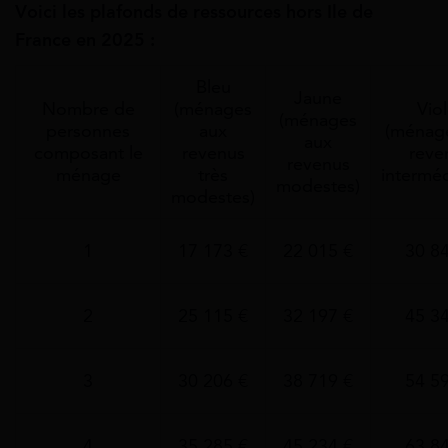
Voici les plafonds de ressources hors Ile de
France en 2025 :
Bleu
Jaune
Nombre de
(ménages
Viol
(ménages
personnes
aux
(ménag
aux
composant le
revenus
reve
revenus
ménage
très
interméd
modestes)
modestes)
1
17 173 €
22 015 €
30 8
2
25 115 €
32 197 €
45 3
3
30 206 €
38 719 €
54 5
4
35 285 €
45 234 €
63 8