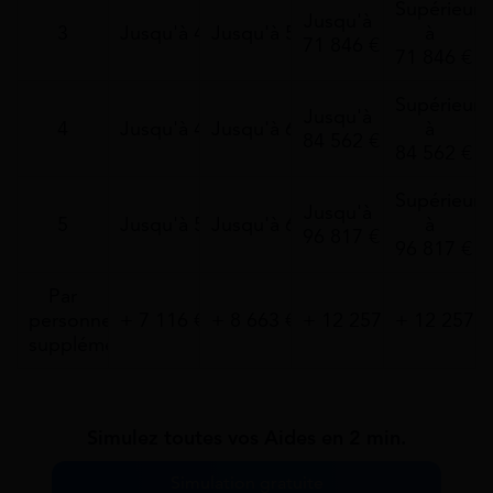
Supérieurs
Jusqu'à
3
Jusqu'à 42 357 €
Jusqu'à 51 564 €
à
71 846 €
71 846 €
Supérieurs
Jusqu'à
4
Jusqu'à 49 455 €
Jusqu'à 60 208 €
à
84 562 €
84 562 €
Supérieurs
Jusqu'à
5
Jusqu'à 56 580 €
Jusqu'à 68 877 €
à
96 817 €
96 817 €
Par
personne
+ 7 116 €
+ 8 663 €
+ 12 257 €
+ 12 257 €
supplémentaire
Simulez toutes vos Aides en 2 min.
Simulation gratuite