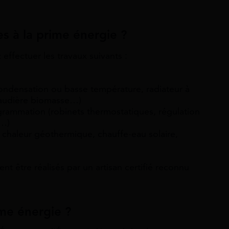
es à la prime énergie ?
ffectuer les travaux suivants :
ondensation ou basse température, radiateur à
haudière biomasse…)
rammation (robinets thermostatiques, régulation
e…)
chaleur géothermique, chauffe-eau solaire,
t être réalisés par un artisan certifié reconnu
ime énergie ?