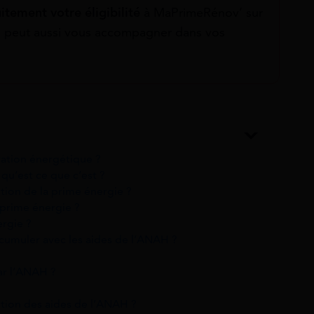
uitement
votre éligibilité
à MaPrimeRénov’ sur
cs peut aussi vous accompagner dans vos
vation énergétique ?
 qu’est ce que c’est ?
tion de la prime énergie ?
a prime énergie ?
ergie ?
a cumuler avec les aides de l’ANAH ?
ar l’ANAH ?
ntion des aides de l’ANAH ?