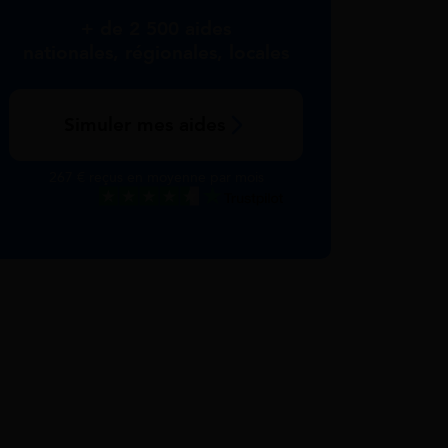
+ de 2 500 aides
nationales, régionales, locales
Simuler mes aides
267 € reçus en moyenne par mois
Excellent
Voir nos avis Trustpilot