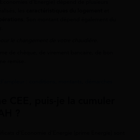
d’Économies d’Énergie) dépend de plusieurs
éalisés, les
caractéristiques du logement
et
pérations
. Son montant dépend également du
z.
our le changement de votre chaudière.
orme de chèque, de virement bancaire, de bon
ne remise.
d’ampleur : conditions, montants, démarches
me CEE, puis-je la cumuler
NAH ?
ificats d’Economie d’Energie (prime Energie) sont