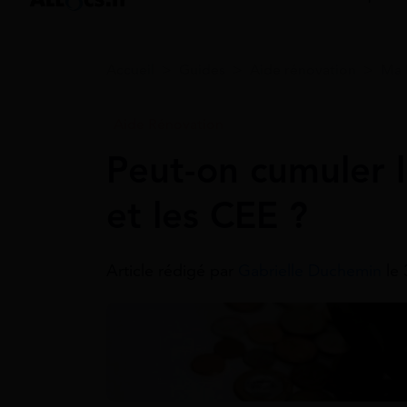
Accueil
>
Guides
>
Aide rénovation
>
Ma 
Aide Rénovation
Peut-on cumuler 
et les CEE ?
Article rédigé par
Gabrielle Duchemin
le