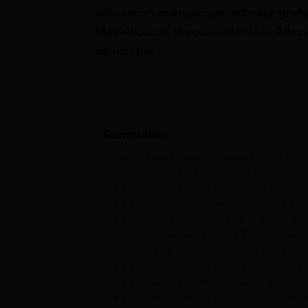
rénovation énergétique,
simulez grat
Mes-Allocs.fr. Un conseiller Mes Allo
démarches.
Sommaire
1
Quelles sont les aides pour votre réno
2
Les Certificats d’Économies d’Énergie :
2.1
Quelles sont les conditions d’obten
2.2
Quels sont les travaux éligibles à l
2.3
Quel est le montant de la prime én
3
Je bénéficie de la Prime CEE, puis-je l
4
Les aides de l’ANAH, de quoi s’agit-il ?
4.1
Quelles sont les aides proposées p
4.2
Qui peut bénéficier de ces aides ?
4.3
Quelles sont les conditions d’obte