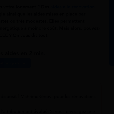
ns votre logement ? Des
aides à la rénovation
ie ainsi que les aides mises en place par
stes ou très modestes. Elles permettent
énergétique à moindre coût. Mais alors, pouvez-
CEE ? On vous dit tout.
s aides en 2 min.
ation gratuite
e dispositif MaPrimeRénov’ pour les rénovations
d’attribution ont
évolué
. Si vous envisagez une