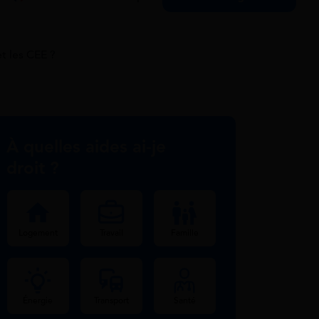
t les CEE ?
À quelles aides ai-je
droit ?
Logement
Travail
Famille
Énergie
Transport
Santé