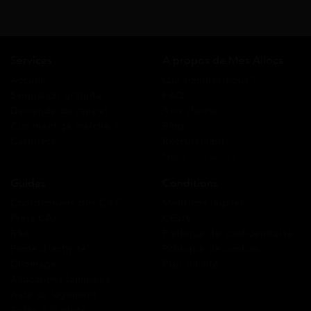
Services
A propos de Mes Allocs
Accueil
Qui sommes-nous ?
Simulation gratuite
FAQ
Demande de rappel
Avis clients
Comment ça marche ?
Blog
Cashback
Recrutement
Nous contacter
Guides
Conditions
Coordonnées des CAF
Mentions légales
Prêts CAF
CGUV
RSA
Politique de confidentialité
Prime d’activité
Politique de cookies
Chômage
Plan du site
Allocations familiales
Aide au logement
Aides à la santé