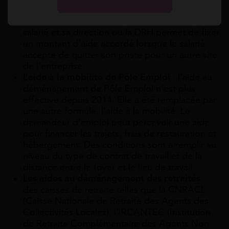
notamment en cas de mutation professionnelle.
Dans la plupart des cas, un accord entre le
salarié et sa direction ou la DRH permet de fixer
un montant d’aide accordé lorsque le salarié
accepte de quitter son poste pour un autre site
de l’entreprise.
L’aide à la mobilité de Pôle Emploi
: l’aide au
déménagement de Pôle Emploi n’est plus
effective depuis 2014. Elle a été remplacée par
une autre formule, l’aide à la mobilité. Le
demandeur d’emploi peut percevoir une aide
pour financer les trajets, frais de restauration et
hébergement. Des conditions sont à remplir au
niveau du type de contrat de travail et de la
distance entre le foyer et le lieu de travail
Les aides au déménagement des retraités
:
des caisses de retraite telles que la CNRACL
(Caisse Nationale de Retraite des Agents des
Collectivités Locales), l’IRCANTEC (Institution
de Retraite Complémentaire des Agents Non