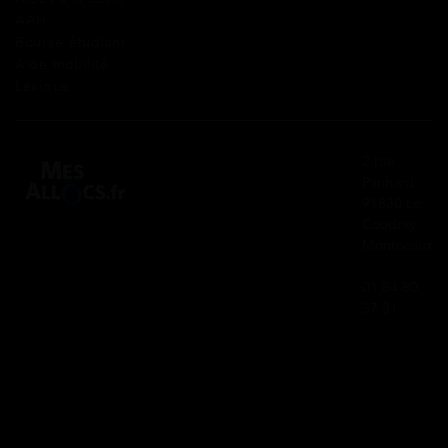
AAH
Bourse étudiant
Aide mobilité
Lexique
2 rue
Panhard
91830 Le
Coudray
Montceaux
01 84 80
37 31