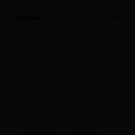
Sommaire
1
C’est quoi une aide pour déménagement du
Conseil Général ?
2
Aide pour déménagement du Conseil Général
: qui peut en bénéficier ?
3
Quelles sont les conditions d’attribution de
l’aide ?
4
Comment faire une demande d’aide pour
déménagement du Conseil Général ?
5
Quelles sont les autres aides au
déménagement ?
6
Quels sont les avantages et impacts de l’aide
au déménagement ?
6.1
Réduction des contraintes financières pour
les ménages
6.2
Encouragement de la mobilité sociale et
géographique
6.3
Effets positifs sur l’aménagement du