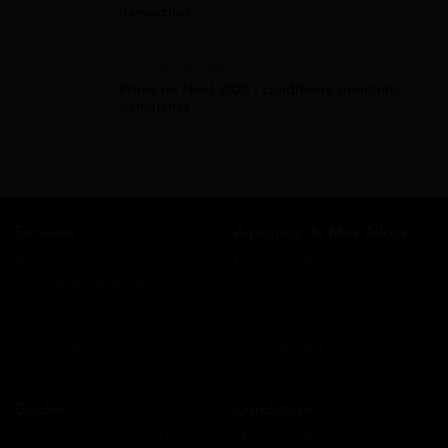
démarches
Prime De Noel
Prime de Noël 2026 : conditions, montants,
démarches
Services
A propos de Mes Allocs
Accueil
Qui sommes-nous ?
Simulation gratuite
FAQ
Demande de rappel
Avis clients
Comment ça marche ?
Blog
Cashback
Recrutement
Nous contacter
Guides
Conditions
Coordonnées des CAF
Mentions légales