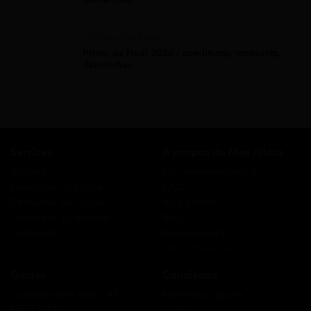
Prime De Noel
Prime de Noël 2026 : conditions, montants,
démarches
Services
A propos de Mes Allocs
Accueil
Qui sommes-nous ?
Simulation gratuite
FAQ
Demande de rappel
Avis clients
Comment ça marche ?
Blog
Cashback
Recrutement
Nous contacter
Guides
Conditions
Coordonnées des CAF
Mentions légales
Prêts CAF
CGUV