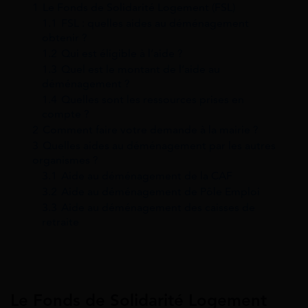
1
Le Fonds de Solidarité Logement (FSL)
1.1
FSL : quelles aides au déménagement
obtenir ?
1.2
Qui est éligible à l’aide ?
1.3
Quel est le montant de l’aide au
déménagement ?
1.4
Quelles sont les ressources prises en
compte ?
2
Comment faire votre demande à la mairie ?
3
Quelles aides au déménagement par les autres
organismes ?
3.1
Aide au déménagement de la CAF
3.2
Aide au déménagement de Pôle Emploi
3.3
Aide au déménagement des caisses de
retraite
Le Fonds de Solidarité Logement