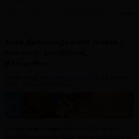
Accueil
>
Guides
>
Aide pour déménagement
>
Aide d
Aide Pour Déménagement
Aide déménagement mairie :
montant, conditions,
démarches
Article rédigé par
Marina Ada Ondo
le 14 octobre
2025 - 6 minutes de lecture
Lorsque vous changez d’adresse, il n’est pas
simple de trouver de l’aide pour déménagement.