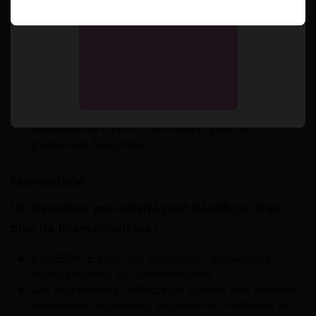
Les fonctionnaires de la fonction publique
d’État, territoriale ou hospitalière peuvent
bénéficier du DIF ou du congé de VAE
Les agents des établissements publics
territoriaux (municipalités, conseils
départementaux et régionaux) peuvent
bénéficier du plan de formation et doivent
contacter le CNFPT ou l’ANFH pour le
personnel hospitalier
Non-salarié
Un travailleur non-salarié peut bénéficier d’un
plan de financement via :
L’AGEFICE pour les dirigeants, travailleurs
indépendants, ou commerçants
Les organismes collecteurs agréés des artisans,
exploitants agricoles, exploitants maritimes et