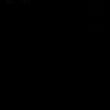
91830 Le
Coudray
Montceaux
01 84 80
37 31