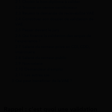
2.1
Choisir le bon diplôme à valider
2.2
Trouver un centre certificateur
2.3
Réussir la demande de recevabilité VAE
2.4
Constituer son dossier de validation de
VAE
2.5
Passer devant le jury
2.6
Qui finance la validation des acquis de
l’expérience ?
2.7
Salarié du secteur privé en CDI, CDD,
intérimaire
2.8
Salarié du secteur public
2.9
Non-salarié
2.10
Demandeur d’emploi
2.11
Les autres cas
3
Qui peut bénéficier de la VAE ?
Rappel : c’est quoi une validation