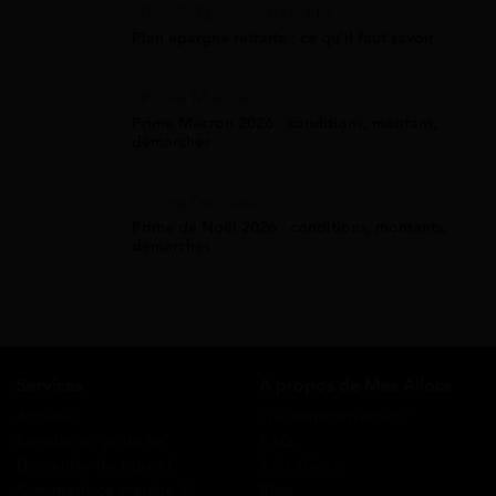
Plan D'Épargne Retraite
Plan épargne retraite : ce qu'il faut savoir
Prime Macron
Prime Macron 2026 : conditions, montant,
démarches
Prime De Noel
Prime de Noël 2026 : conditions, montants,
démarches
Services
A propos de Mes Allocs
Accueil
Qui sommes-nous ?
Simulation gratuite
FAQ
Demande de rappel
Avis clients
Comment ça marche ?
Blog