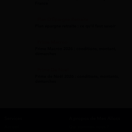
France
Plan D'Épargne Retraite
Plan épargne retraite : ce qu'il faut savoir
Prime Macron
Prime Macron 2026 : conditions, montant,
démarches
Prime De Noel
Prime de Noël 2026 : conditions, montants,
démarches
Services
A propos de Mes Allocs
Accueil
Qui sommes-nous ?