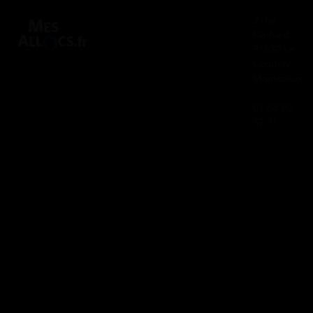
2 rue
Panhard
91830 Le
Coudray
Montceaux
01 84 80
37 31