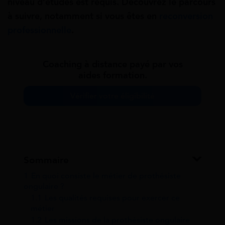
niveau d’études est requis. Découvrez le parcours
à suivre, notamment si vous êtes en
reconversion
professionnelle
.
Coaching à distance payé par vos
aides formation.
Vérifier votre éligibilité
Sommaire
1
En quoi consiste le métier de prothésiste
ongulaire ?
1.1
Les qualités requises pour exercer ce
métier
1.2
Les missions de la prothésiste ongulaire