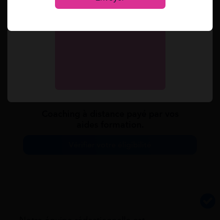
de beauté mais aussi à son propre compte en
ouvrant son salon ou bar à ongle.
Souvent, le nail art fait partie d’une offre globale
que fait le styliste ongulaire. Ce dernier peut aussi
s’occuper de la mise en beauté générale avec le
maquillage, la vente de produit.
Coaching à distance payé par vos
aides formation.
Vérifier votre éligibilité