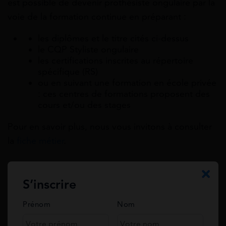
est possible de devenir prothésiste ongulaire par la
voie de la formation continue en préparant :
les diplômes et le titre cités ci-dessus
le CQP Styliste ongulaire
les certifications inscrites au répertoire
spécifique (RS)
ou en suivant une formation en école privée
: ces centres de formations proposent des
cours et/ou des stages
Pour en savoir plus, nous vous invitons à consulter
la
fiche métier
.
Lire Aussi :
Diplôme onglerie : formation, métier,
S’inscrire
salaire
Prénom
Nom
Quel est le salaire d’une styliste