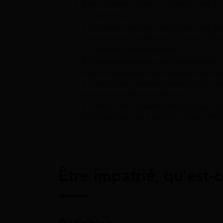
1
Être impatrié, qu’est-ce que ça veut dir
1.1
Définition
1.2
Quelles sont les conditions pour bé
2
Quels sont les avantages du statut d’im
2.1
La prime d’impatriation
2.2
Le plafonnement de l’exonération
3
Peut-on bénéficier du chômage au reto
3.1
Vous étiez expatrié dans un pays 
avant votre retour en France
3.2
Vous étiez expatrié dans un pays 
chômage dans ce pays mais vous rentr
Être impatrié, qu’est-