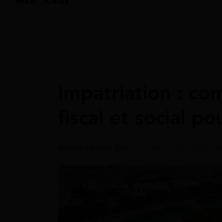
Accueil
>
Guides
>
Aide expatriation
>
Pr
Aide Expatriation
Impatriation : c
fiscal et social po
Article rédigé par
Constance de Cagny
l