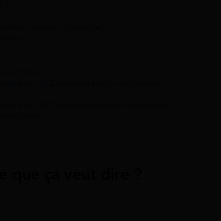
e ?
néficier du statut d’impatrié ?
patrié ?
ur en France ?
membre de l’UEE mais avez perdu votre emploi
membre de l’UEE, vous percevez des indemnités
ez en France
ce que ça veut dire ?