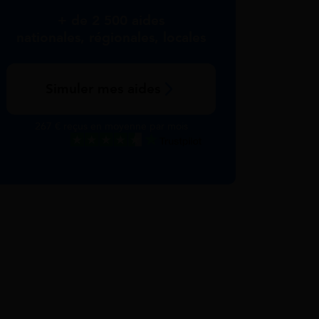
+ de 2 500 aides
nationales, régionales, locales
Simuler mes aides
267 € reçus en moyenne par mois
Excellent
Voir nos avis Trustpilot