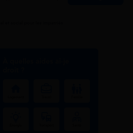
l et social pour les impatriés
À quelles aides ai-je
droit ?
Logement
Travail
Famille
Énergie
Transport
Santé