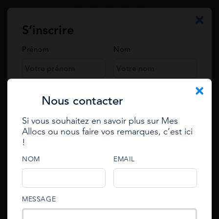
S’inscrire
Prénom
Nom
Posez votre question à un expert
Votre prénom et nom
Téléphone
Nous contacter
Si vous souhaitez en savoir plus sur Mes
Annuler la réponse
Email
Allocs ou nous faire vos remarques, c’est ici
Se connecter
!
Votre Email
Enter your e-mail to reset
password
e-mail
NOM
EMAIL
e-mail
Votre question*
An email with an account activation link has been
password
MESSAGE
sent to your email address.