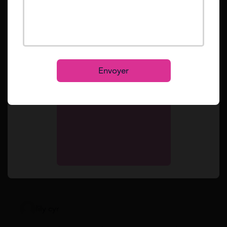
Mot de passe oublié ?
Reset
Se connecter
S’inscrire
Envoyer
Vos questions
lily cyr