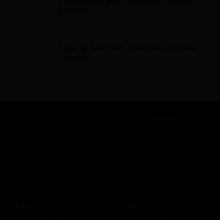
Prime Macron 2026 : conditions, montant,
démarches
Prime De Noel
Prime de Noël 2026 : conditions, montants,
démarches
Services
A propos de Mes Allocs
Accueil
Qui sommes-nous ?
Simulation gratuite
FAQ
Demande de rappel
Avis clients
Comment ça marche ?
Blog
Cashback
Recrutement
Nous contacter
Guides
Conditions
Coordonnées des CAF
Mentions légales