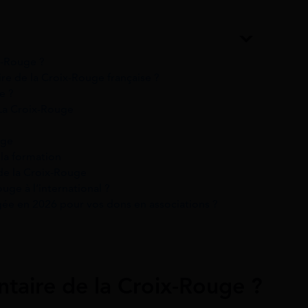
ix-Rouge ?
re de la Croix-Rouge française ?
e ?
 La Croix-Rouge
uge
 la formation
de la Croix-Rouge
uge à l’international ?
gée en 2026 pour vos dons en associations ?
entaire de la Croix-Rouge ?