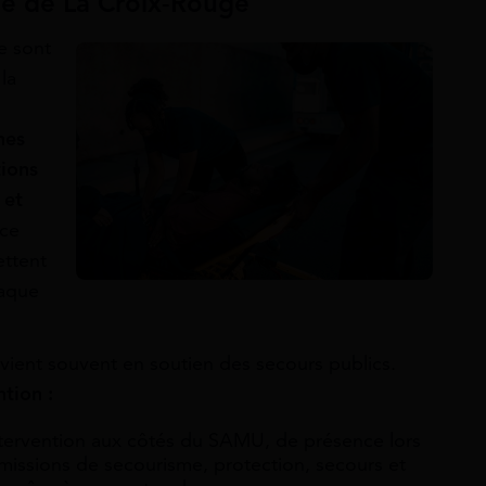
me de La Croix-Rouge
e sont
la
nes
tions
 et
 ce
ettent
haque
rvient souvent en soutien des secours publics.
ntion :
’intervention aux côtés du SAMU, de présence lors
issions de secourisme, protection, secours et