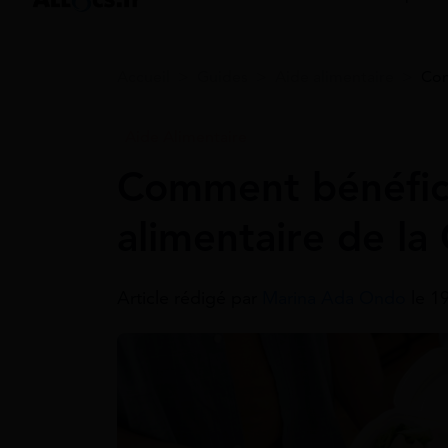
Accueil
>
Guides
>
Aide alimentaire
>
Com
Aide Alimentaire
Comment bénéfici
alimentaire de la
Article rédigé par
Marina Ada Ondo
le 1