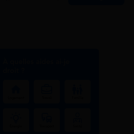
À quelles aides ai-je
droit ?
Logement
Travail
Famille
Énergie
Transport
Santé