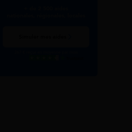
+ de 2 500 aides
nationales, régionales, locales
Simuler mes aides
267 € reçus en moyenne par mois
Excellent
Voir nos avis Trustpilot