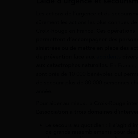
L’aide d’urgence et secouris
Les actions de l’urgence et du secourism
sûrement les actions les plus connues de 
Croix-Rouge en France.
Ces opérations
permettent d’accompagner des person
sinistrées ou de mettre en place des ac
de prévention face aux
accidents
divers
aux catastrophes naturelles.
En France,
sont près de 10 000 bénévoles qui perm
de secourir plus de 80 000 personnes c
année.
Pour aider au mieux, la Croix-Rouge inte
L’association a trois domaines d’interve
Le secours au quotidien
: il s’agit d
de grands rassemblements pour des m